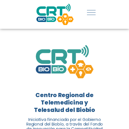
REGIÓN:
CONOCE
LOS
LOGROS
DE CRT
BIOBÍO
Centro Regional de
El Centro Regional de
Telemedicina y
Telemedicina y Telesalud del
Telesalud del Biobío
Biobío presenta el balance de
Iniciativa financiada por el Gobierno
tres años acercando la salud
Regional del Biobío, a través del Fondo
de Innovación para la Competitividad