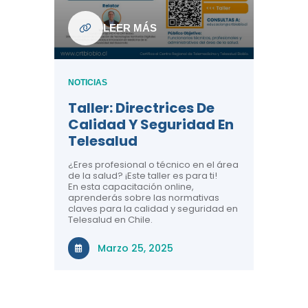
ndo La
NOTICIAS
LEER MÁS
Centr
ión:
Telem
 De
Teles
NOTICIAS
Entre
Taller: Directrices De
Años 
dicina y
Calidad Y Seguridad En
Salud
a el
Telesalud
ndo la
Comun
 de los
¿Eres profesional o técnico en el área
entales de
El proyec
de la salud? ¡Este taller es para ti!
Gobierno
En esta capacitación online,
través de
aprenderás sobre las normativas
periodo
claves para la calidad y seguridad en
Telesalud en Chile.
Di
Marzo 25, 2025