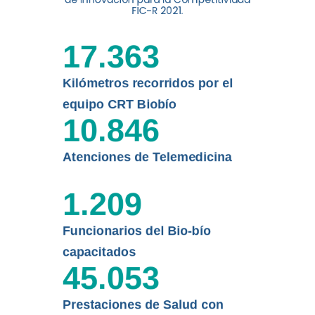
digital a los habitantes...
FIC-R 2021.
Leer más
17.363
Kilómetros recorridos por el
equipo CRT Biobío
10.846
Atenciones de Telemedicina
1.209
Funcionarios del Bio-bío
capacitados
45.053
Prestaciones de Salud con