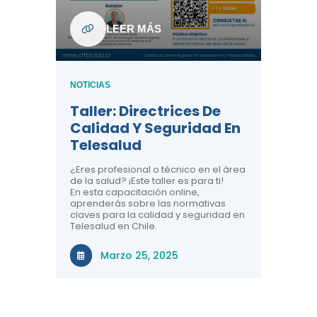
ndo La
NOTICIAS
LEER MÁS
Centr
ión:
Telem
 De
Teles
NOTICIAS
Entre
Taller: Directrices De
Años 
dicina y
Calidad Y Seguridad En
Salud
a el
Telesalud
ndo la
Comun
 de los
¿Eres profesional o técnico en el área
entales de
El proyec
de la salud? ¡Este taller es para ti!
Gobierno
En esta capacitación online,
través de
aprenderás sobre las normativas
periodo
claves para la calidad y seguridad en
Telesalud en Chile.
Di
Marzo 25, 2025