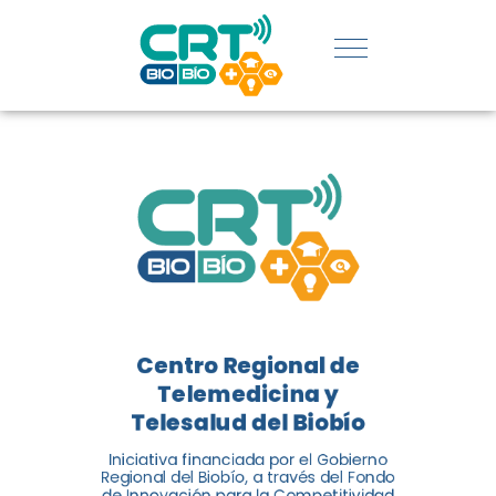
REGIÓN:
CONOCE
LOS
LOGROS
DE CRT
BIOBÍO
Centro Regional de
El Centro Regional de
Telemedicina y
Telemedicina y Telesalud del
Telesalud del Biobío
Biobío presenta el balance de
Iniciativa financiada por el Gobierno
tres años acercando la salud
Regional del Biobío, a través del Fondo
de Innovación para la Competitividad