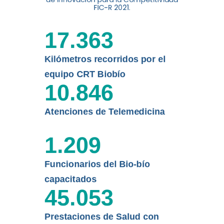
digital a los habitantes...
FIC-R 2021.
Leer más
17.363
Kilómetros recorridos por el
equipo CRT Biobío
10.846
Atenciones de Telemedicina
1.209
Funcionarios del Bio-bío
capacitados
45.053
Prestaciones de Salud con