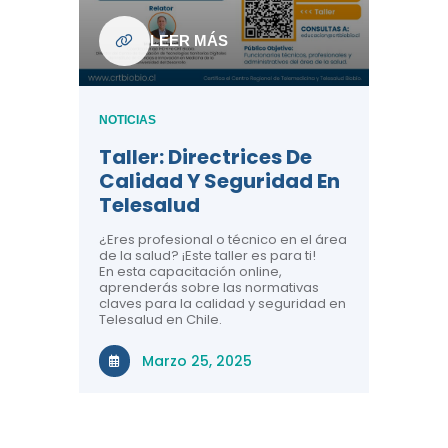
ndo La
NOTICIAS
LEER MÁS
Centr
ión:
Telem
 De
Teles
NOTICIAS
Entre
Taller: Directrices De
Años 
dicina y
Calidad Y Seguridad En
Salud
a el
Telesalud
ndo la
Comun
 de los
¿Eres profesional o técnico en el área
entales de
El proyec
de la salud? ¡Este taller es para ti!
Gobierno
En esta capacitación online,
través de
aprenderás sobre las normativas
periodo
claves para la calidad y seguridad en
Telesalud en Chile.
Di
Marzo 25, 2025