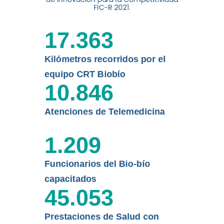
digital a los habitantes...
FIC-R 2021.
Leer más
17.363
Kilómetros recorridos por el
equipo CRT Biobío
10.846
Atenciones de Telemedicina
1.209
Funcionarios del Bio-bío
capacitados
45.053
Prestaciones de Salud con