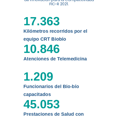
digital a los habitantes...
FIC-R 2021.
Leer más
17.363
Kilómetros recorridos por el
equipo CRT Biobío
10.846
Atenciones de Telemedicina
1.209
Funcionarios del Bio-bío
capacitados
45.053
Prestaciones de Salud con