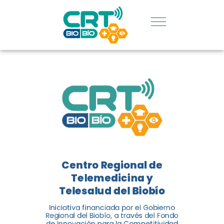
REGIÓN:
CONOCE
LOS
LOGROS
DE CRT
BIOBÍO
Centro Regional de
El Centro Regional de
Telemedicina y
Telemedicina y Telesalud del
Telesalud del Biobío
Biobío presenta el balance de
Iniciativa financiada por el Gobierno
tres años acercando la salud
Regional del Biobío, a través del Fondo
de Innovación para la Competitividad