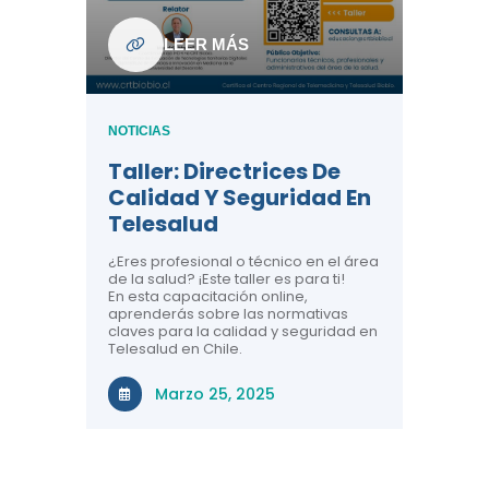
ndo La
NOTICIAS
LEER MÁS
Centr
ión:
Telem
 De
Teles
NOTICIAS
Entre
Taller: Directrices De
Años 
dicina y
Calidad Y Seguridad En
Salud
a el
Telesalud
ndo la
Comun
 de los
¿Eres profesional o técnico en el área
entales de
El proyec
de la salud? ¡Este taller es para ti!
Gobierno
En esta capacitación online,
través de
aprenderás sobre las normativas
periodo
claves para la calidad y seguridad en
Telesalud en Chile.
Di
Marzo 25, 2025