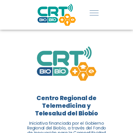
REGIÓN:
CONOCE
LOS
LOGROS
DE CRT
BIOBÍO
Centro Regional de
El Centro Regional de
Telemedicina y
Telemedicina y Telesalud del
Telesalud del Biobío
Biobío presenta el balance de
Iniciativa financiada por el Gobierno
tres años acercando la salud
Regional del Biobío, a través del Fondo
de Innovación para la Competitividad