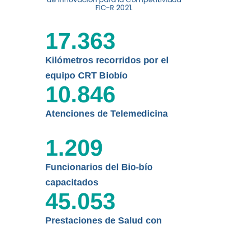
digital a los habitantes...
FIC-R 2021.
Leer más
17.363
Kilómetros recorridos por el
equipo CRT Biobío
10.846
Atenciones de Telemedicina
1.209
Funcionarios del Bio-bío
capacitados
45.053
Prestaciones de Salud con