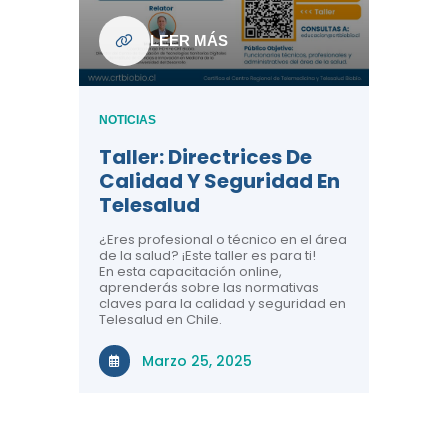
ndo La
NOTICIAS
LEER MÁS
Centr
ión:
Telem
 De
Teles
NOTICIAS
Entre
Taller: Directrices De
Años 
dicina y
Calidad Y Seguridad En
Salud
a el
Telesalud
ndo la
Comun
 de los
¿Eres profesional o técnico en el área
entales de
El proyec
de la salud? ¡Este taller es para ti!
Gobierno
En esta capacitación online,
través de
aprenderás sobre las normativas
periodo
claves para la calidad y seguridad en
Telesalud en Chile.
Di
Marzo 25, 2025