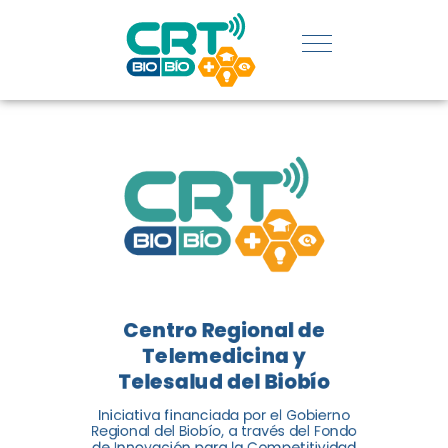
REGIÓN:
CONOCE
LOS
LOGROS
DE CRT
BIOBÍO
Centro Regional de
El Centro Regional de
Telemedicina y
Telemedicina y Telesalud del
Telesalud del Biobío
Biobío presenta el balance de
Iniciativa financiada por el Gobierno
tres años acercando la salud
Regional del Biobío, a través del Fondo
de Innovación para la Competitividad