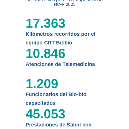
digital a los habitantes...
FIC-R 2021.
Leer más
17.363
Kilómetros recorridos por el
equipo CRT Biobío
10.846
Atenciones de Telemedicina
1.209
Funcionarios del Bio-bío
capacitados
45.053
Prestaciones de Salud con