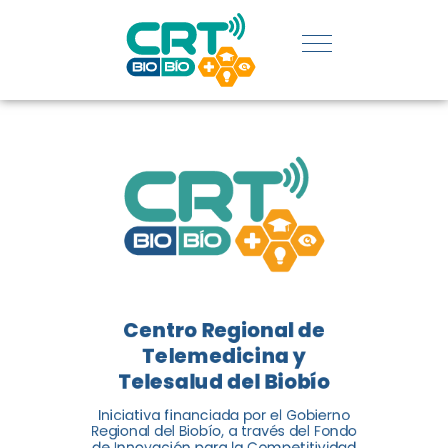
SERVICIOS
DE
TELEMEDICIN
Y
TELESALUD
EN CHILE
La nueva norma chilena 3858,
Centro Regional de
adaptada del estándar
Telemedicina y
internacional ISO 13131, fue
Telesalud del Biobío
impulsada por el Centro
Regional de Telemedicina y
Iniciativa financiada por el Gobierno
Regional del Biobío, a través del Fondo
Telesalud del Biobío, a través
de Innovación para la Competitividad