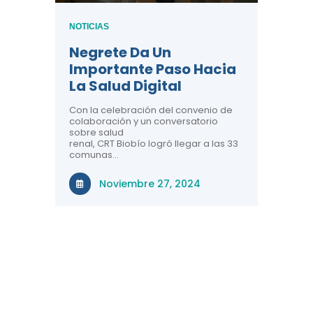
NOTICIAS
Tres 
NOTICIAS
Salud
e
Negrete Da Un
Perso
Importante Paso Hacia
Conoc
ío
La Salud Digital
CRT B
e 3
Con la celebración del convenio de
a
colaboración y un conversatorio
El Centr
sobre salud
 33
Telesalu
renal, CRT Biobío logró llegar a las 33
balance 
gión
comunas…
salud dig
territori
r el
la región
Noviembre 27, 2024
, a
rante el
Ma