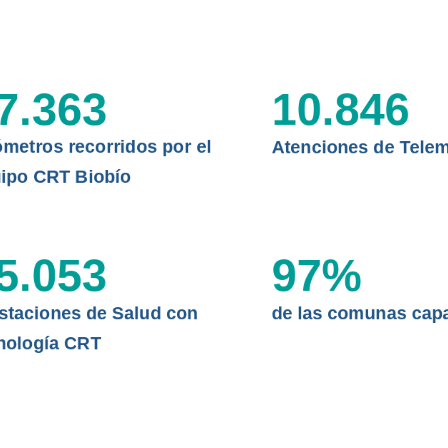
CLÍNICO
DATOS RECOPILADOS
Telesalud del Biobío presenta el
d digital a los habitantes...
I+D+I+E
7.363
10.846
ABORDAJE CLÍNICO EN
TELESALUD
ómetros recorridos por el
Atenciones de Telem
EMPRENDEDORES
ipo CRT Biobío
ENLACES SATELITALES
5.053
97
%
MDPA
staciones de Salud con
de las comunas cap
nología CRT