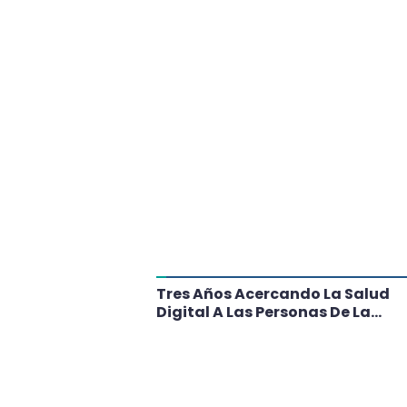
tante Paso
Tres Años Acercando La Salud
l
Digital A Las Personas De La
Región: Conoce Los Logros De
CRT Biobío