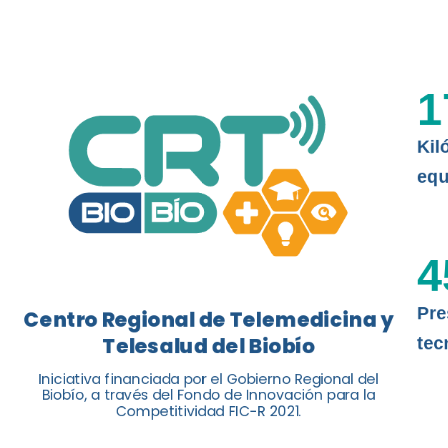
El Centro Regional de Telemedicina y 
balance de tres años acercando la salu
1
Kil
Leer más
equ
4
Pre
Centro Regional de Telemedicina y
Telesalud del Biobío
tec
Iniciativa financiada por el Gobierno Regional del
Biobío, a través del Fondo de Innovación para la
Competitividad FIC-R 2021.