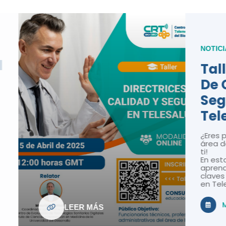
NOTICIAS
Taller: Directr
De Calidad Y
Seguridad En
Telesalud
¿Eres profesional o técnic
área de la salud? ¡Este tal
ti!
En esta capacitación onli
aprenderás sobre las nor
claves para la calidad y 
en Telesalud en Chile.
Marzo 25, 2025
EER MÁS