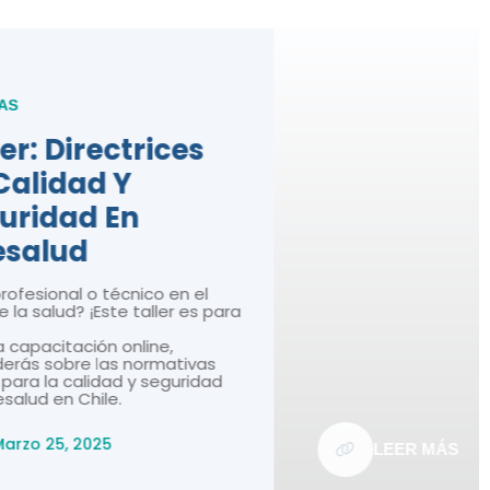
ices
o en el
ler es para
ne,
mativas
seguridad
LEER MÁS