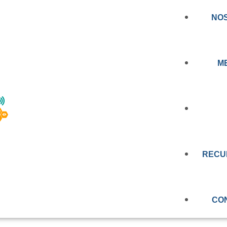
NO
M
NOTICIA
CERCANDO LA
AL A LAS PERSON
RECU
PRENSA
EDUCAC
N: CONOCE LOS
VIDEOS
CO
RT BIOBÍO
OBSERV
EVALUAC
MEMORIA