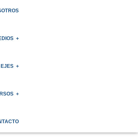
SOTROS
EDIOS
EJES
S
AS
RSOS
IÓN
NTACTO
ATORIO
IÓN RENAL
S CRT BIOBÍO