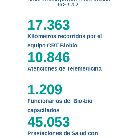
digital a los habitantes...
FIC-R 2021.
Leer más
17.363
Kilómetros recorridos por el
equipo CRT Biobío
10.846
Atenciones de Telemedicina
1.209
Funcionarios del Bio-bío
capacitados
45.053
Prestaciones de Salud con