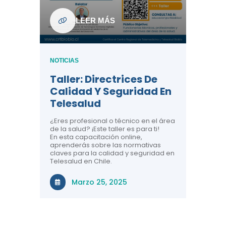
ndo La
NOTICIAS
LEER MÁS
Centr
ión:
Telem
 De
Teles
NOTICIAS
Entre
Taller: Directrices De
Años 
dicina y
Calidad Y Seguridad En
Salud
a el
Telesalud
ndo la
Comun
 de los
¿Eres profesional o técnico en el área
entales de
El proyec
de la salud? ¡Este taller es para ti!
Gobierno
En esta capacitación online,
través de
aprenderás sobre las normativas
periodo
claves para la calidad y seguridad en
Telesalud en Chile.
Di
Marzo 25, 2025