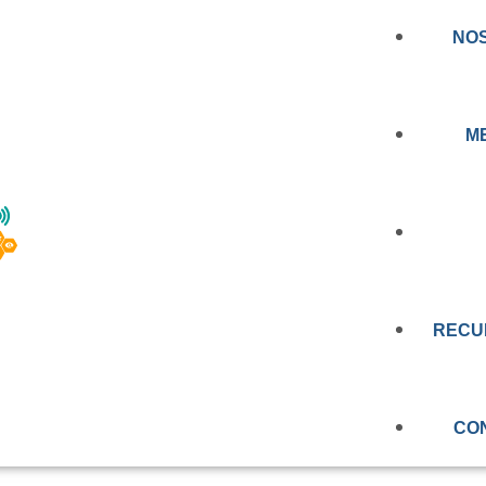
NO
M
NOTICIA
CERCANDO LA
AL A LAS PERSON
RECU
PRENSA
EDUCAC
N: CONOCE LOS
VIDEOS
CO
RT BIOBÍO
OBSERV
EVALUAC
MEMORIA