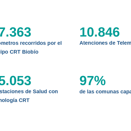
CLÍNICO
DATOS RECOPILADOS
Telesalud del Biobío presenta el
d digital a los habitantes...
I+D+I+E
7.363
10.846
ABORDAJE CLÍNICO EN
TELESALUD
ómetros recorridos por el
Atenciones de Telem
EMPRENDEDORES
ipo CRT Biobío
ENLACES SATELITALES
5.053
97
%
MDPA
staciones de Salud con
de las comunas cap
nología CRT