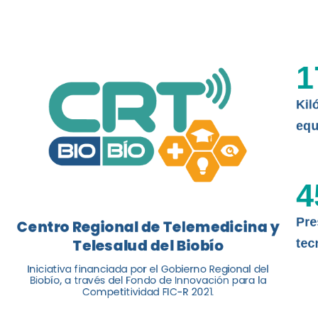
El Centro Regional de Telemedicina y 
balance de tres años acercando la salu
1
Kil
Leer más
equ
4
Pre
Centro Regional de Telemedicina y
Telesalud del Biobío
tec
Iniciativa financiada por el Gobierno Regional del
Biobío, a través del Fondo de Innovación para la
Competitividad FIC-R 2021.