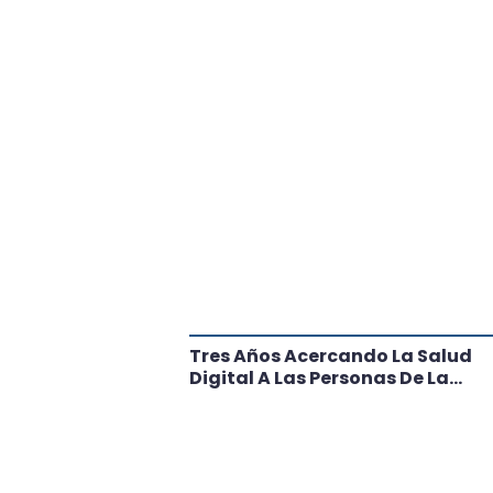
tante Paso
Tres Años Acercando La Salud
l
Digital A Las Personas De La
Región: Conoce Los Logros De
CRT Biobío