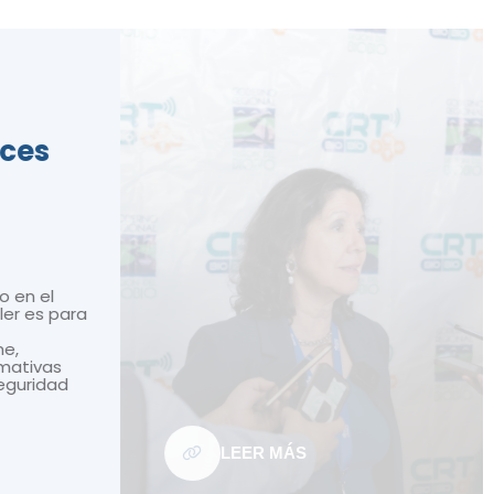
ices
o en el
ler es para
ne,
mativas
seguridad
LEER MÁS