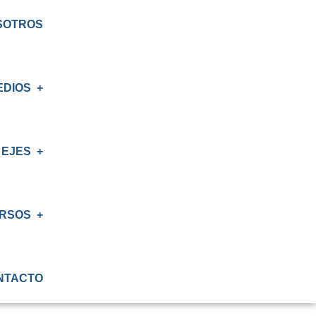
SOTROS
EDIOS
EJES
S
AS
RSOS
IÓN
NTACTO
ATORIO
IÓN RENAL
S CRT BIOBÍO