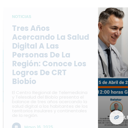
NOTICIAS
Tres Años
Acercando La Salud
Digital A Las
Personas De La
Región: Conoce Los
Logros De CRT
Biobío
El Centro Regional de Telemedicina
y Telesalud del Biobío presenta el
balance de tres años acercando la
salud digital a los habitantes de los
territorios insulares y continentales
de la región.
L
Mayo 16, 2025