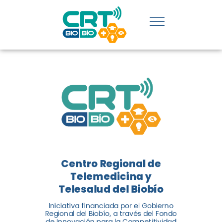
SERVICIOS
DE
TELEMEDICIN
Y
TELESALUD
EN CHILE
La nueva norma chilena 3858,
Centro Regional de
adaptada del estándar
Telemedicina y
internacional ISO 13131, fue
Telesalud del Biobío
impulsada por el Centro
Regional de Telemedicina y
Iniciativa financiada por el Gobierno
Regional del Biobío, a través del Fondo
Telesalud del Biobío, a través
de Innovación para la Competitividad