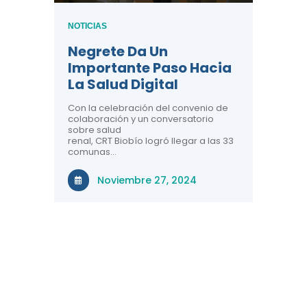
NOTICIAS
Tres 
NOTICIAS
Salud
e
Negrete Da Un
Perso
Importante Paso Hacia
Conoc
ío
La Salud Digital
CRT B
e 3
Con la celebración del convenio de
a
colaboración y un conversatorio
El Centr
sobre salud
 33
Telesalu
renal, CRT Biobío logró llegar a las 33
balance 
gión
comunas…
salud dig
territori
r el
la región
Noviembre 27, 2024
, a
rante el
Ma