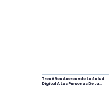
tante Paso
Tres Años Acercando La Salud
l
Digital A Las Personas De La
Región: Conoce Los Logros De
CRT Biobío