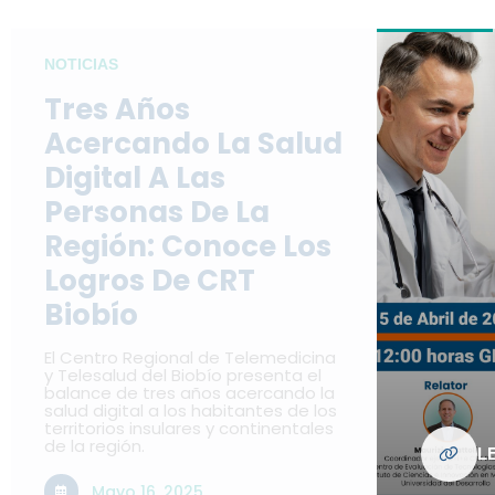
NOTICIAS
Tres Años
Acercando La Salud
Digital A Las
Personas De La
Región: Conoce Los
Logros De CRT
Biobío
El Centro Regional de Telemedicina
y Telesalud del Biobío presenta el
balance de tres años acercando la
salud digital a los habitantes de los
territorios insulares y continentales
de la región.
L
Mayo 16, 2025