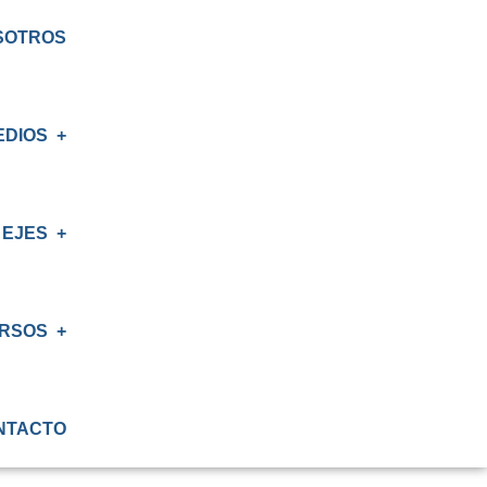
SOTROS
EDIOS
EJES
S
AS
RSOS
IÓN
NTACTO
ATORIO
IÓN RENAL
S CRT BIOBÍO