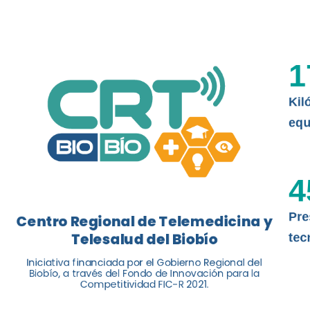
El Centro Regional de Telemedicina y 
balance de tres años acercando la salu
1
Kil
Leer más
equ
4
Pre
Centro Regional de Telemedicina y
Telesalud del Biobío
tec
Iniciativa financiada por el Gobierno Regional del
Biobío, a través del Fondo de Innovación para la
Competitividad FIC-R 2021.