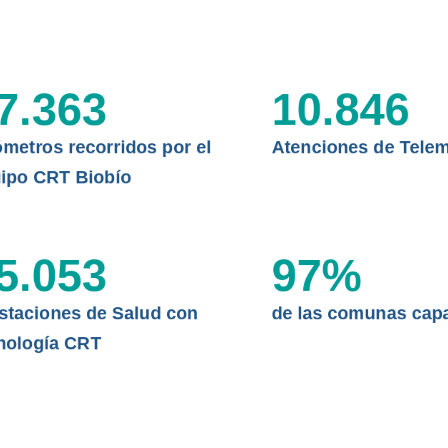
CLÍNICO
DATOS RECOPILADOS
Telesalud del Biobío presenta el
d digital a los habitantes...
I+D+I+E
7.363
10.846
ABORDAJE CLÍNICO EN
TELESALUD
ómetros recorridos por el
Atenciones de Telem
EMPRENDEDORES
ipo CRT Biobío
ENLACES SATELITALES
5.053
97
%
MDPA
staciones de Salud con
de las comunas cap
nología CRT