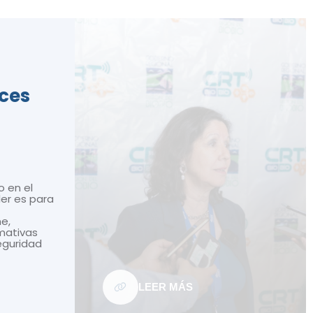
ices
o en el
ler es para
ne,
mativas
seguridad
LEER MÁS