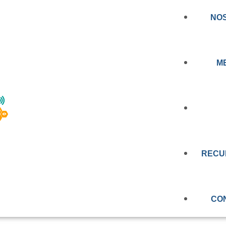
NO
M
NOTICIA
CERCANDO LA
AL A LAS PERSON
RECU
PRENSA
EDUCAC
N: CONOCE LOS
VIDEOS
CO
RT BIOBÍO
OBSERV
EVALUAC
MEMORIA