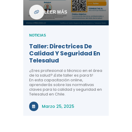
ndo La
NOTICIAS
LEER MÁS
Centr
ión:
Telem
 De
Teles
NOTICIAS
Entre
Taller: Directrices De
Años 
dicina y
Calidad Y Seguridad En
Salud
a el
Telesalud
ndo la
Comun
 de los
¿Eres profesional o técnico en el área
entales de
El proyec
de la salud? ¡Este taller es para ti!
Gobierno
En esta capacitación online,
través de
aprenderás sobre las normativas
periodo
claves para la calidad y seguridad en
Telesalud en Chile.
Di
Marzo 25, 2025