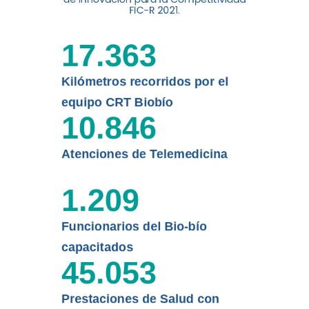
digital a los habitantes...
FIC-R 2021.
Leer más
17.363
Kilómetros recorridos por el
equipo CRT Biobío
10.846
Atenciones de Telemedicina
1.209
Funcionarios del Bio-bío
capacitados
45.053
Prestaciones de Salud con