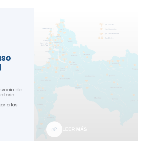
n
aso
d
nvenio de
atorio
gar a las
LEER MÁS