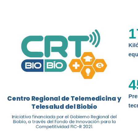
La nueva norma chilena 3858, adapta
ISO 13131, fue impulsada por el Centr
1
Telesalud del Biobío, a través de la U
Kil
Leer más
equ
4
Pre
Centro Regional de Telemedicina y
Telesalud del Biobío
tec
Iniciativa financiada por el Gobierno Regional del
Biobío, a través del Fondo de Innovación para la
Competitividad FIC-R 2021.