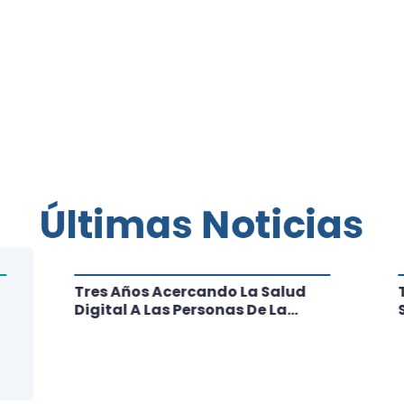
Últimas Noticias
Tres Años Acercando La Salud
Digital A Las Personas De La
Región: Conoce Los Logros De
CRT Biobío