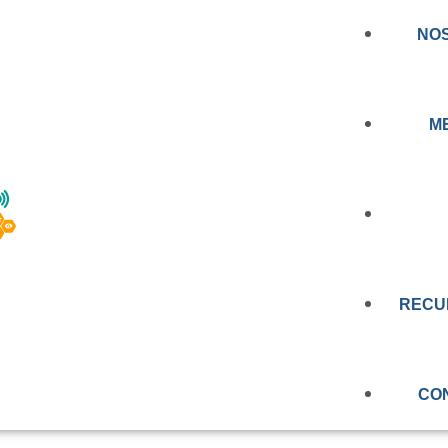
NO
M
RIMERA NORMA D
NOTICIA
RA REGULAR LOS
RECU
PRENSA
E TELEMEDICINA Y
EDUCAC
VIDEOS
N CHILE
CO
OBSERV
EVALUAC
MEMORIA