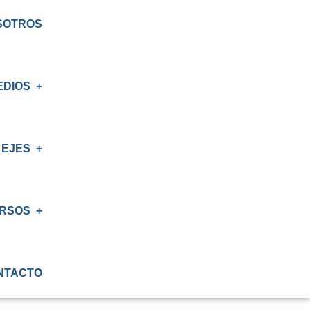
SOTROS
EDIOS
EJES
E
S
RSOS
IÓN
NTACTO
ATORIO
IÓN RENAL
S CRT BIOBÍO