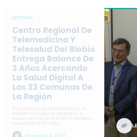
NOTICIAS
Centro Regional De
Telemedicina Y
Telesalud Del Biobío
Entrega Balance De
3 Años Acercando
La Salud Digital A
Las 33 Comunas De
La Región
El proyecto fue financiado por el
Gobierno Regional del Biobío, a
través de los Fondos FIC-R durante
el periodo 2022-2024…
L
Diciembre 4, 2024