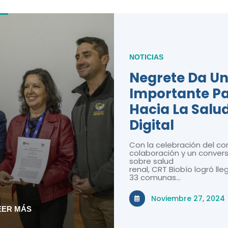
NOTICIAS
Negrete Da U
Importante P
Hacia La Salu
Digital
Con la celebración del co
colaboración y un convers
sobre salud
renal, CRT Biobío logró lle
33 comunas…
Noviembre 27, 2024
EER MÁS