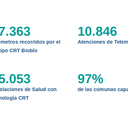
CLÍNICO
DATOS RECOPILADOS
da del estándar internacional
o Regional de Telemedicina y
I+D+I+E
7.363
10.846
niversidad de Concepción...
ABORDAJE CLÍNICO EN
TELESALUD
ómetros recorridos por el
Atenciones de Telem
EMPRENDEDORES
ipo CRT Biobío
ENLACES SATELITALES
5.053
97
%
MDPA
staciones de Salud con
de las comunas cap
nología CRT