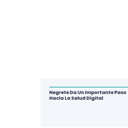
Negrete Da Un Importante Paso
alud Del
Hacia La Salud Digital
e De 3
lud Digital
La Región