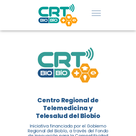
REGIÓN:
CONOCE
LOS
LOGROS
DE CRT
BIOBÍO
Centro Regional de
El Centro Regional de
Telemedicina y
Telemedicina y Telesalud del
Telesalud del Biobío
Biobío presenta el balance de
Iniciativa financiada por el Gobierno
tres años acercando la salud
Regional del Biobío, a través del Fondo
de Innovación para la Competitividad