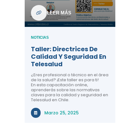
ndo La
NOTICIAS
LEER MÁS
Centr
ión:
Telem
 De
Teles
NOTICIAS
Entre
Taller: Directrices De
Años 
dicina y
Calidad Y Seguridad En
Salud
a el
Telesalud
ndo la
Comun
 de los
¿Eres profesional o técnico en el área
entales de
El proyec
de la salud? ¡Este taller es para ti!
Gobierno
En esta capacitación online,
través de
aprenderás sobre las normativas
periodo
claves para la calidad y seguridad en
Telesalud en Chile.
Di
Marzo 25, 2025