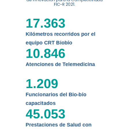
digital a los habitantes...
FIC-R 2021.
Leer más
17.363
Kilómetros recorridos por el
equipo CRT Biobío
10.846
Atenciones de Telemedicina
1.209
Funcionarios del Bio-bío
capacitados
45.053
Prestaciones de Salud con