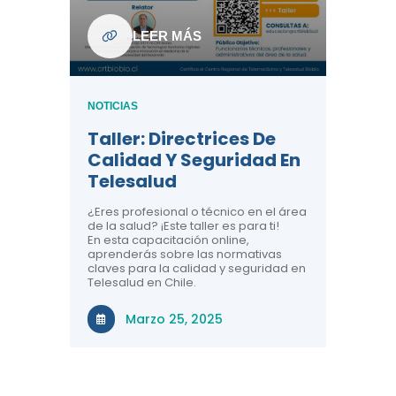
ndo La
NOTICIAS
LEER MÁS
Centr
ión:
Telem
 De
Teles
NOTICIAS
Entre
Taller: Directrices De
Años 
dicina y
Calidad Y Seguridad En
Salud
a el
Telesalud
ndo la
Comun
 de los
¿Eres profesional o técnico en el área
entales de
El proyec
de la salud? ¡Este taller es para ti!
Gobierno
En esta capacitación online,
través de
aprenderás sobre las normativas
periodo
claves para la calidad y seguridad en
Telesalud en Chile.
Di
Marzo 25, 2025