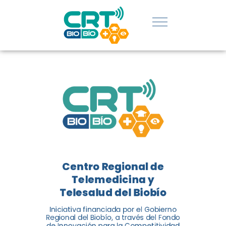
REGIÓN:
CONOCE
LOS
LOGROS
DE CRT
BIOBÍO
Centro Regional de
El Centro Regional de
Telemedicina y
Telemedicina y Telesalud del
Telesalud del Biobío
Biobío presenta el balance de
Iniciativa financiada por el Gobierno
tres años acercando la salud
Regional del Biobío, a través del Fondo
de Innovación para la Competitividad