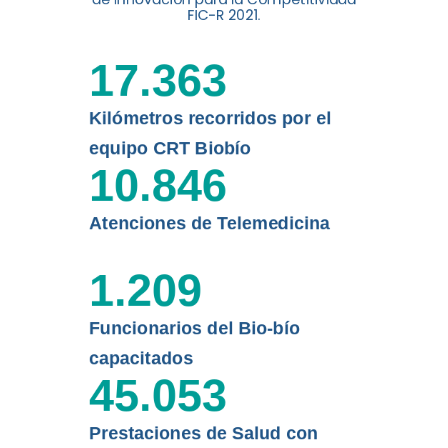
digital a los habitantes...
FIC-R 2021.
Leer más
17.363
Kilómetros recorridos por el
equipo CRT Biobío
10.846
Atenciones de Telemedicina
1.209
Funcionarios del Bio-bío
capacitados
45.053
Prestaciones de Salud con