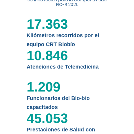
digital a los habitantes...
FIC-R 2021.
Leer más
17.363
Kilómetros recorridos por el
equipo CRT Biobío
10.846
Atenciones de Telemedicina
1.209
Funcionarios del Bio-bío
capacitados
45.053
Prestaciones de Salud con