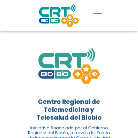
REGIÓN:
CONOCE
LOS
LOGROS
DE CRT
BIOBÍO
Centro Regional de
El Centro Regional de
Telemedicina y
Telemedicina y Telesalud del
Telesalud del Biobío
Biobío presenta el balance de
Iniciativa financiada por el Gobierno
tres años acercando la salud
Regional del Biobío, a través del Fondo
de Innovación para la Competitividad