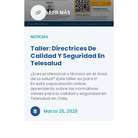
ndo La
NOTICIAS
LEER MÁS
Centr
ión:
Telem
 De
Teles
NOTICIAS
Entre
Taller: Directrices De
Años 
dicina y
Calidad Y Seguridad En
Salud
a el
Telesalud
ndo la
Comun
 de los
¿Eres profesional o técnico en el área
entales de
El proyec
de la salud? ¡Este taller es para ti!
Gobierno
En esta capacitación online,
través de
aprenderás sobre las normativas
periodo
claves para la calidad y seguridad en
Telesalud en Chile.
Di
Marzo 25, 2025