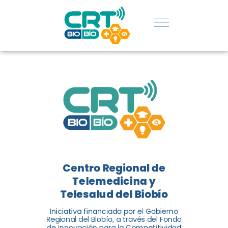
SERVICIOS
DE
TELEMEDICIN
Y
TELESALUD
EN CHILE
La nueva norma chilena 3858,
Centro Regional de
adaptada del estándar
Telemedicina y
internacional ISO 13131, fue
Telesalud del Biobío
impulsada por el Centro
Regional de Telemedicina y
Iniciativa financiada por el Gobierno
Regional del Biobío, a través del Fondo
Telesalud del Biobío, a través
de Innovación para la Competitividad