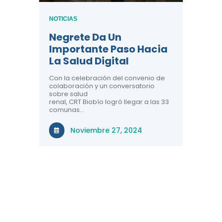
NOTICIAS
Tres 
NOTICIAS
Salud
e
Negrete Da Un
Perso
Importante Paso Hacia
Conoc
ío
La Salud Digital
CRT B
e 3
Con la celebración del convenio de
a
colaboración y un conversatorio
El Centr
sobre salud
 33
Telesalu
renal, CRT Biobío logró llegar a las 33
balance 
gión
comunas…
salud dig
territori
r el
la región
Noviembre 27, 2024
, a
rante el
Ma