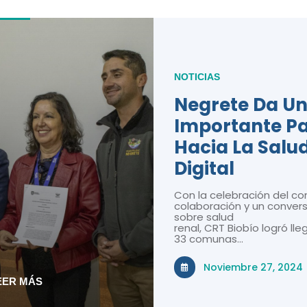
NOTICIAS
Negrete Da U
Importante P
Hacia La Salu
Digital
Con la celebración del co
colaboración y un convers
sobre salud
renal, CRT Biobío logró lle
33 comunas…
Noviembre 27, 2024
EER MÁS