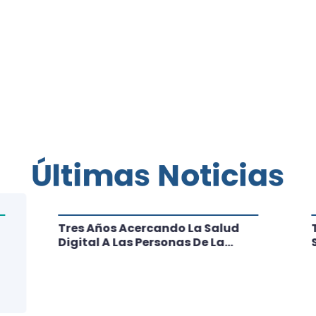
Últimas Noticias
Tres Años Acercando La Salud
Digital A Las Personas De La
Región: Conoce Los Logros De
CRT Biobío