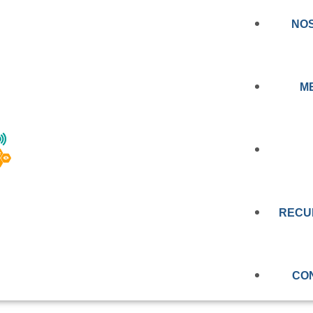
NO
M
RIMERA NORMA D
NOTICIA
RA REGULAR LOS
RECU
PRENSA
E TELEMEDICINA Y
EDUCAC
VIDEOS
N CHILE
CO
OBSERV
EVALUAC
MEMORIA