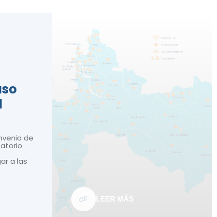
n
aso
d
nvenio de
atorio
gar a las
LEER MÁS