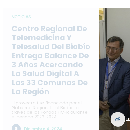
NOTICIAS
Centro Regional De
Telemedicina Y
Telesalud Del Biobío
Entrega Balance De
3 Años Acercando
La Salud Digital A
Las 33 Comunas De
La Región
El proyecto fue financiado por el
Gobierno Regional del Biobío, a
través de los Fondos FIC-R durante
el periodo 2022-2024…
L
Diciembre 4, 2024