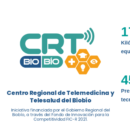
La nueva norma chilena 3858, adapta
ISO 13131, fue impulsada por el Centr
1
Telesalud del Biobío, a través de la U
Kil
Leer más
equ
4
Pre
Centro Regional de Telemedicina y
Telesalud del Biobío
tec
Iniciativa financiada por el Gobierno Regional del
Biobío, a través del Fondo de Innovación para la
Competitividad FIC-R 2021.