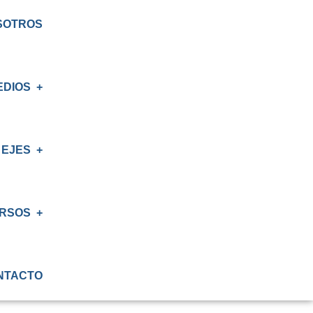
SOTROS
EDIOS
EJES
E
S
RSOS
IÓN
NTACTO
ATORIO
IÓN RENAL
S CRT BIOBÍO