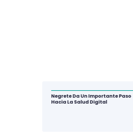
Negrete Da Un Importante Paso
alud Del
Hacia La Salud Digital
e De 3
lud Digital
La Región