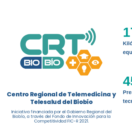
La nueva norma chilena 3858, adapta
ISO 13131, fue impulsada por el Centr
1
Telesalud del Biobío, a través de la U
Kil
Leer más
equ
4
Pre
Centro Regional de Telemedicina y
Telesalud del Biobío
tec
Iniciativa financiada por el Gobierno Regional del
Biobío, a través del Fondo de Innovación para la
Competitividad FIC-R 2021.