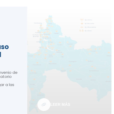
n
aso
d
nvenio de
atorio
gar a las
LEER MÁS