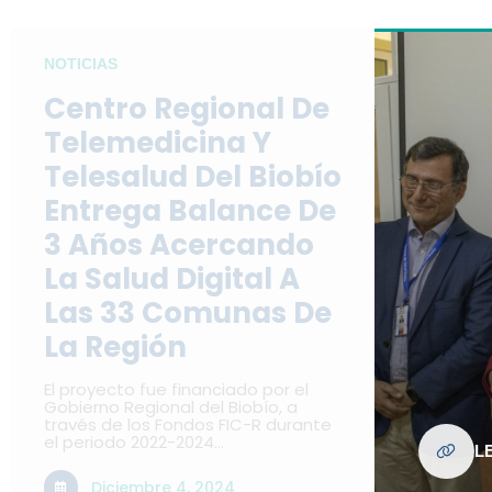
NOTICIAS
Centro Regional De
Telemedicina Y
Telesalud Del Biobío
Entrega Balance De
3 Años Acercando
La Salud Digital A
Las 33 Comunas De
La Región
El proyecto fue financiado por el
Gobierno Regional del Biobío, a
través de los Fondos FIC-R durante
el periodo 2022-2024…
L
Diciembre 4, 2024