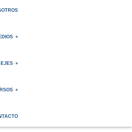
SOTROS
EDIOS
EJES
E
S
RSOS
IÓN
NTACTO
ATORIO
IÓN RENAL
S CRT BIOBÍO