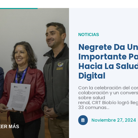
NOTICIAS
Negrete Da U
Importante P
Hacia La Salu
Digital
Con la celebración del co
colaboración y un convers
sobre salud
renal, CRT Biobío logró lle
33 comunas…
Noviembre 27, 2024
EER MÁS