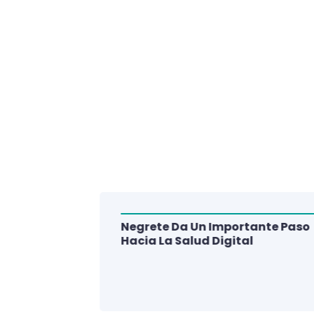
Negrete Da Un Importante Paso
alud Del
Hacia La Salud Digital
e De 3
lud Digital
La Región