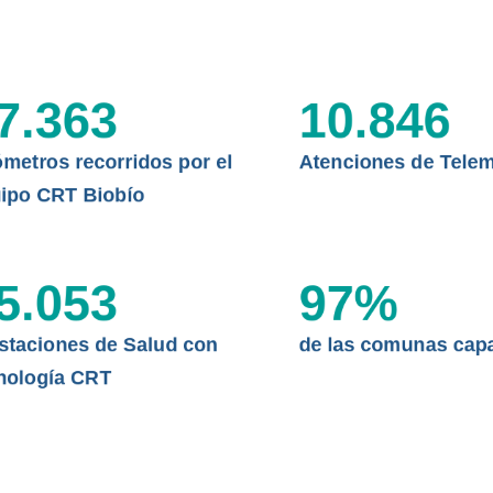
CLÍNICO
DATOS RECOPILADOS
da del estándar internacional
o Regional de Telemedicina y
I+D+I+E
7.363
10.846
niversidad de Concepción...
ABORDAJE CLÍNICO EN
TELESALUD
ómetros recorridos por el
Atenciones de Telem
EMPRENDEDORES
ipo CRT Biobío
ENLACES SATELITALES
5.053
97
%
MDPA
staciones de Salud con
de las comunas cap
nología CRT