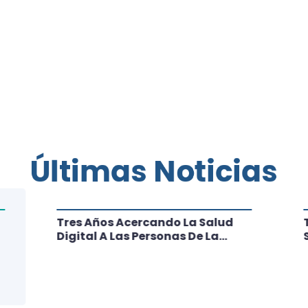
Últimas Noticias
Tres Años Acercando La Salud
Digital A Las Personas De La
Región: Conoce Los Logros De
CRT Biobío