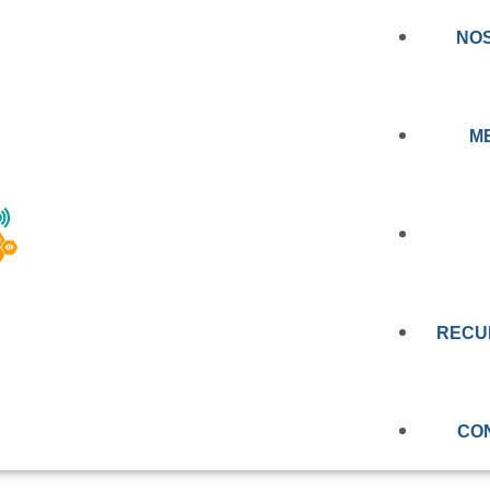
NO
M
RIMERA NORMA D
NOTICIA
RA REGULAR LOS
RECU
PRENSA
E TELEMEDICINA Y
EDUCAC
VIDEOS
N CHILE
CO
OBSERV
EVALUAC
MEMORIA