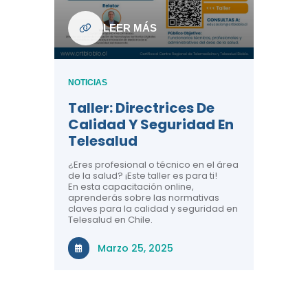
ndo La
NOTICIAS
LEER MÁS
Centr
ión:
Telem
 De
Teles
NOTICIAS
Entre
Taller: Directrices De
Años 
dicina y
Calidad Y Seguridad En
Salud
a el
Telesalud
ndo la
Comun
 de los
¿Eres profesional o técnico en el área
entales de
El proyec
de la salud? ¡Este taller es para ti!
Gobierno
En esta capacitación online,
través de
aprenderás sobre las normativas
periodo
claves para la calidad y seguridad en
Telesalud en Chile.
Di
Marzo 25, 2025