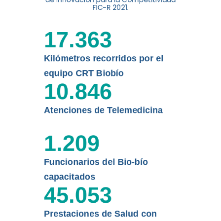
digital a los habitantes...
FIC-R 2021.
Leer más
17.363
Kilómetros recorridos por el
equipo CRT Biobío
10.846
Atenciones de Telemedicina
1.209
Funcionarios del Bio-bío
capacitados
45.053
Prestaciones de Salud con