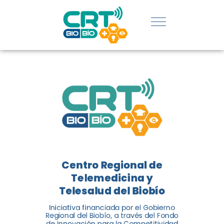
REGIÓN:
CONOCE
LOS
LOGROS
DE CRT
BIOBÍO
Centro Regional de
El Centro Regional de
Telemedicina y
Telemedicina y Telesalud del
Telesalud del Biobío
Biobío presenta el balance de
Iniciativa financiada por el Gobierno
tres años acercando la salud
Regional del Biobío, a través del Fondo
de Innovación para la Competitividad