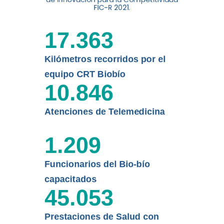
digital a los habitantes...
FIC-R 2021.
Leer más
17.363
Kilómetros recorridos por el
equipo CRT Biobío
10.846
Atenciones de Telemedicina
1.209
Funcionarios del Bio-bío
capacitados
45.053
Prestaciones de Salud con