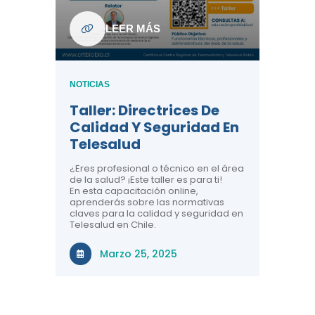
ndo La
NOTICIAS
LEER MÁS
Centr
ión:
Telem
 De
Teles
NOTICIAS
Entre
Taller: Directrices De
Años 
dicina y
Calidad Y Seguridad En
Salud
a el
Telesalud
ndo la
Comun
 de los
¿Eres profesional o técnico en el área
entales de
El proyec
de la salud? ¡Este taller es para ti!
Gobierno
En esta capacitación online,
través de
aprenderás sobre las normativas
periodo
claves para la calidad y seguridad en
Telesalud en Chile.
Di
Marzo 25, 2025