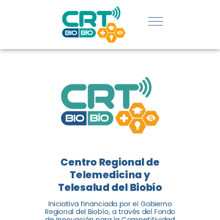
REGIÓN:
CONOCE
LOS
LOGROS
DE CRT
BIOBÍO
Centro Regional de
El Centro Regional de
Telemedicina y
Telemedicina y Telesalud del
Telesalud del Biobío
Biobío presenta el balance de
Iniciativa financiada por el Gobierno
tres años acercando la salud
Regional del Biobío, a través del Fondo
de Innovación para la Competitividad