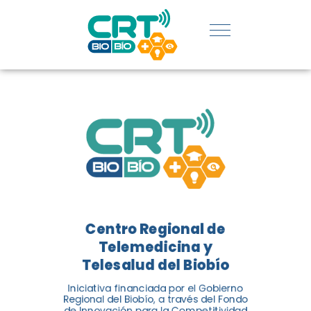
¿Completaste un curso?
Descarga tu certificado
ahora. Solo ingresa a la
página, introduce tu RUT o DNI
extranjero y obtén tu
certificado al instante.
Ir a la
página
Centro Regional de
Telemedicina y
Telesalud del Biobío
Iniciativa financiada por el Gobierno
Regional del Biobío, a través del Fondo
de Innovación para la Competitividad