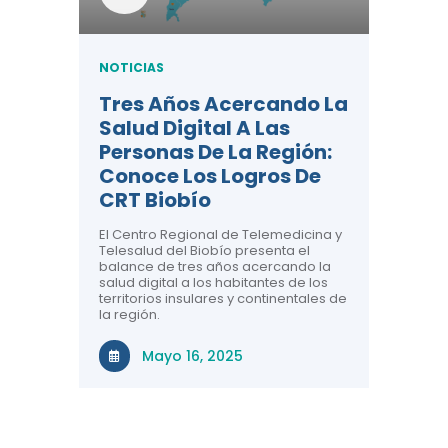
unas
ón
NOTICIAS
Tres Años Acercando La
Salud Digital A Las
Personas De La Región:
Hacia
Conoce Los Logros De
NOTICIA
CRT Biobío
Taller
enio de
orio
El Centro Regional de Telemedicina y
Calid
Telesalud del Biobío presenta el
Teles
 a las 33
balance de tres años acercando la
salud digital a los habitantes de los
¿Eres pro
territorios insulares y continentales de
de la salu
la región.
En esta c
aprender
Mayo 16, 2025
claves p
Telesalud
Ma