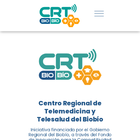
REGIÓN:
CONOCE
LOS
LOGROS
DE CRT
BIOBÍO
Centro Regional de
El Centro Regional de
Telemedicina y
Telemedicina y Telesalud del
Telesalud del Biobío
Biobío presenta el balance de
Iniciativa financiada por el Gobierno
tres años acercando la salud
Regional del Biobío, a través del Fondo
de Innovación para la Competitividad