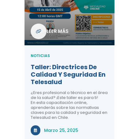
Com
De L
Regi
NOTICIA
LEER MÁS
ndo La
Centr
ión:
Telem
 De
Teles
NOTICIAS
Entre
Taller: Directrices De
Años 
dicina y
Calidad Y Seguridad En
Salud
a el
Telesalud
ndo la
Comun
 de los
¿Eres profesional o técnico en el área
entales de
El proyec
de la salud? ¡Este taller es para ti!
Gobierno
En esta capacitación online,
través de
aprenderás sobre las normativas
periodo
claves para la calidad y seguridad en
Telesalud en Chile.
Di
Marzo 25, 2025