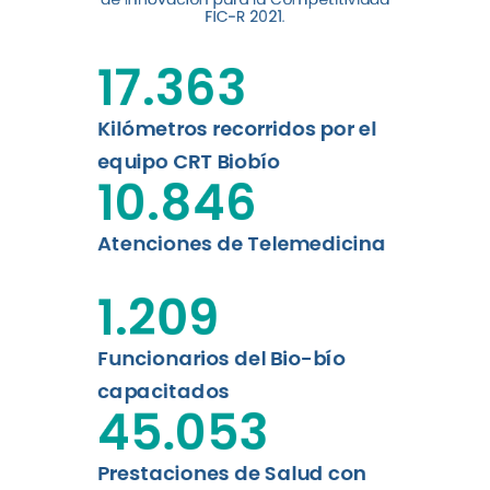
digital a los habitantes...
FIC-R 2021.
Leer más
17.363
Kilómetros recorridos por el
equipo CRT Biobío
10.846
Atenciones de Telemedicina
1.209
Funcionarios del Bio-bío
capacitados
45.053
Prestaciones de Salud con