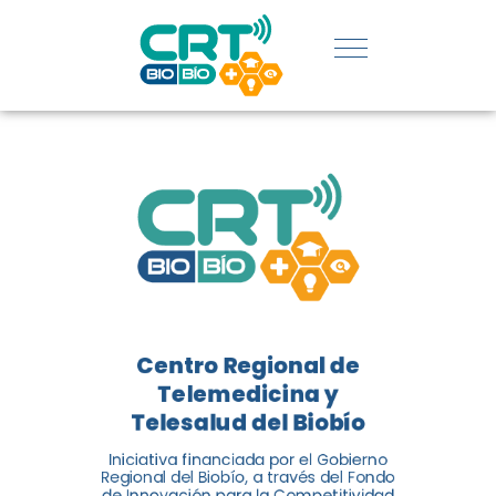
REGIÓN:
CONOCE
LOS
LOGROS
DE CRT
BIOBÍO
Centro Regional de
El Centro Regional de
Telemedicina y
Telemedicina y Telesalud del
Telesalud del Biobío
Biobío presenta el balance de
Iniciativa financiada por el Gobierno
tres años acercando la salud
Regional del Biobío, a través del Fondo
de Innovación para la Competitividad