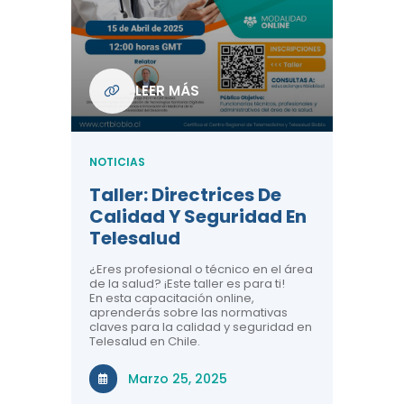
Com
De L
Regi
NOTICIA
LEER MÁS
ndo La
Centr
ión:
Telem
 De
Teles
NOTICIAS
Entre
Taller: Directrices De
Años 
dicina y
Calidad Y Seguridad En
Salud
a el
Telesalud
ndo la
Comun
 de los
¿Eres profesional o técnico en el área
entales de
El proyec
de la salud? ¡Este taller es para ti!
Gobierno
En esta capacitación online,
través de
aprenderás sobre las normativas
periodo
claves para la calidad y seguridad en
Telesalud en Chile.
Di
Marzo 25, 2025