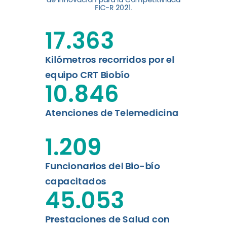
digital a los habitantes...
FIC-R 2021.
Leer más
17.363
Kilómetros recorridos por el
equipo CRT Biobío
10.846
Atenciones de Telemedicina
1.209
Funcionarios del Bio-bío
capacitados
45.053
Prestaciones de Salud con