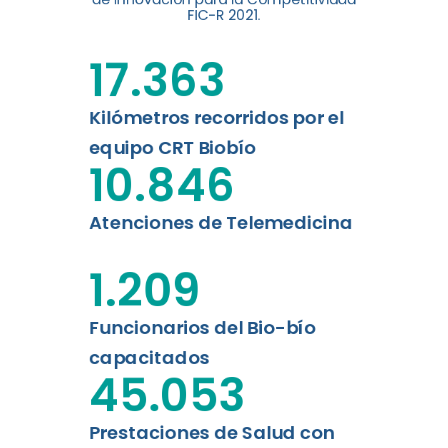
digital a los habitantes...
FIC-R 2021.
Leer más
17.363
Kilómetros recorridos por el
equipo CRT Biobío
10.846
Atenciones de Telemedicina
1.209
Funcionarios del Bio-bío
capacitados
45.053
Prestaciones de Salud con