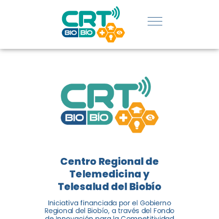
REGIÓN:
CONOCE
LOS
LOGROS
DE CRT
BIOBÍO
Centro Regional de
El Centro Regional de
Telemedicina y
Telemedicina y Telesalud del
Telesalud del Biobío
Biobío presenta el balance de
Iniciativa financiada por el Gobierno
tres años acercando la salud
Regional del Biobío, a través del Fondo
de Innovación para la Competitividad