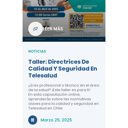
Com
De L
Regi
NOTICIA
LEER MÁS
ndo La
Centr
ión:
Telem
 De
Teles
NOTICIAS
Entre
Taller: Directrices De
Años 
dicina y
Calidad Y Seguridad En
Salud
a el
Telesalud
ndo la
Comun
 de los
¿Eres profesional o técnico en el área
entales de
El proyec
de la salud? ¡Este taller es para ti!
Gobierno
En esta capacitación online,
través de
aprenderás sobre las normativas
periodo
claves para la calidad y seguridad en
Telesalud en Chile.
Di
Marzo 25, 2025