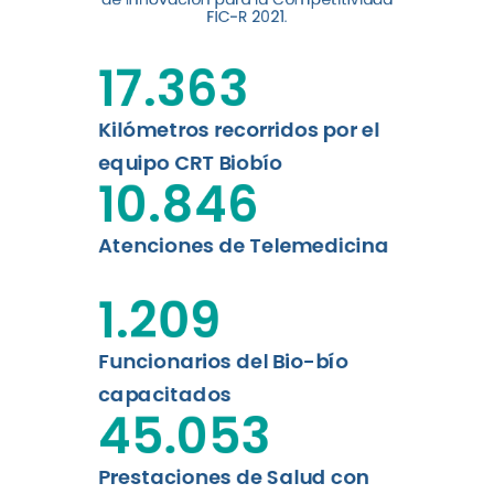
digital a los habitantes...
FIC-R 2021.
Leer más
17.363
Kilómetros recorridos por el
equipo CRT Biobío
10.846
Atenciones de Telemedicina
1.209
Funcionarios del Bio-bío
capacitados
45.053
Prestaciones de Salud con