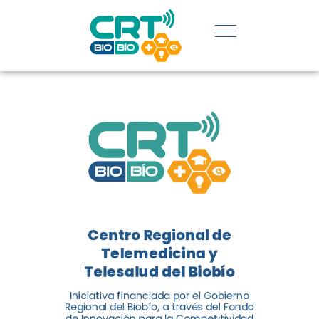
UDEC
REGIÓN:
CATE
CONOCE
DE
LOS
INNO
LOGROS
SOCI
DE CRT
BIOBÍO
El Ce
Telem
Centro Regional de
Biobí
El Centro Regional de
Telemedicina y
recon
Telemedicina y Telesalud del
Telesalud del Biobío
Premi
Biobío presenta el balance de
Medio
Iniciativa financiada por el Gobierno
tres años acercando la salud
Regional del Biobío, a través del Fondo
de Innovación para la Competitividad