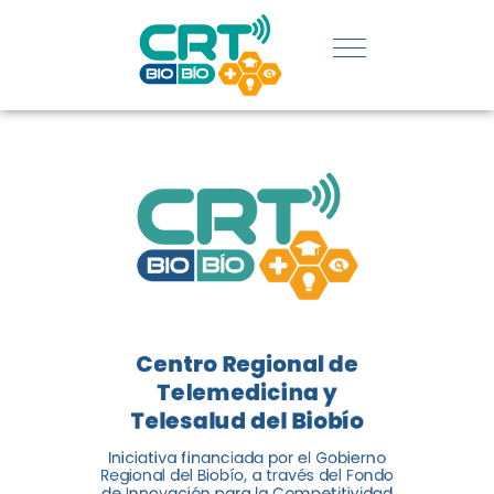
SERVICIOS
DE
TELEMEDICIN
Y
TELESALUD
EN CHILE
La nueva norma chilena 3858,
Centro Regional de
adaptada del estándar
Telemedicina y
internacional ISO 13131, fue
Telesalud del Biobío
impulsada por el Centro
Regional de Telemedicina y
Iniciativa financiada por el Gobierno
Regional del Biobío, a través del Fondo
Telesalud del Biobío, a través
de Innovación para la Competitividad