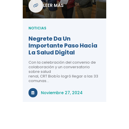
unas
LEER MÁS
ón
NOTICIA
NOTICIAS
Tres 
Salud
e
Negrete Da Un
Perso
Importante Paso Hacia
Conoc
ío
La Salud Digital
CRT B
e 3
Con la celebración del convenio de
a
colaboración y un conversatorio
El Centr
sobre salud
 33
Telesalu
renal, CRT Biobío logró llegar a las 33
balance 
gión
comunas…
salud dig
territori
r el
la región
Noviembre 27, 2024
, a
rante el
Ma