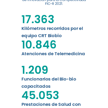
FIC-R 2021.
de la Universidad de
Concepción...
17.363
Leer más
Kilómetros recorridos por el
equipo CRT Biobío
10.846
Atenciones de Telemedicina
1.209
Funcionarios del Bio-bío
capacitados
45.053
Prestaciones de Salud con