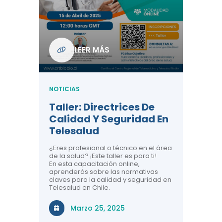
Com
De L
Regi
NOTICIA
LEER MÁS
ndo La
Centr
ión:
Telem
 De
Teles
NOTICIAS
Entre
Taller: Directrices De
Años 
dicina y
Calidad Y Seguridad En
Salud
a el
Telesalud
ndo la
Comun
 de los
¿Eres profesional o técnico en el área
entales de
El proyec
de la salud? ¡Este taller es para ti!
Gobierno
En esta capacitación online,
través de
aprenderás sobre las normativas
periodo
claves para la calidad y seguridad en
Telesalud en Chile.
Di
Marzo 25, 2025