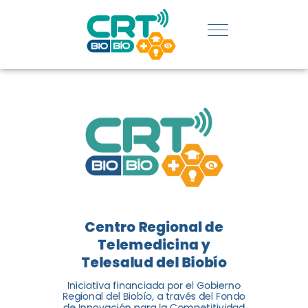
REGIÓN:
CONOCE
LOS
LOGROS
DE CRT
BIOBÍO
Centro Regional de
El Centro Regional de
Telemedicina y
Telemedicina y Telesalud del
Telesalud del Biobío
Biobío presenta el balance de
Iniciativa financiada por el Gobierno
tres años acercando la salud
Regional del Biobío, a través del Fondo
de Innovación para la Competitividad