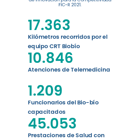
digital a los habitantes...
FIC-R 2021.
Leer más
17.363
Kilómetros recorridos por el
equipo CRT Biobío
10.846
Atenciones de Telemedicina
1.209
Funcionarios del Bio-bío
capacitados
45.053
Prestaciones de Salud con