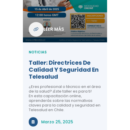
Com
De L
Regi
NOTICIA
LEER MÁS
ndo La
Centr
ión:
Telem
 De
Teles
NOTICIAS
Entre
Taller: Directrices De
Años 
dicina y
Calidad Y Seguridad En
Salud
a el
Telesalud
ndo la
Comun
 de los
¿Eres profesional o técnico en el área
entales de
El proyec
de la salud? ¡Este taller es para ti!
Gobierno
En esta capacitación online,
través de
aprenderás sobre las normativas
periodo
claves para la calidad y seguridad en
Telesalud en Chile.
Di
Marzo 25, 2025