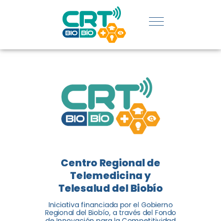
REGIÓN:
CONOCE
LOS
LOGROS
DE CRT
BIOBÍO
Centro Regional de
El Centro Regional de
Telemedicina y
Telemedicina y Telesalud del
Telesalud del Biobío
Biobío presenta el balance de
Iniciativa financiada por el Gobierno
tres años acercando la salud
Regional del Biobío, a través del Fondo
de Innovación para la Competitividad