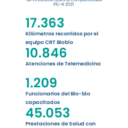
digital a los habitantes...
FIC-R 2021.
Leer más
17.363
Kilómetros recorridos por el
equipo CRT Biobío
10.846
Atenciones de Telemedicina
1.209
Funcionarios del Bio-bío
capacitados
45.053
Prestaciones de Salud con