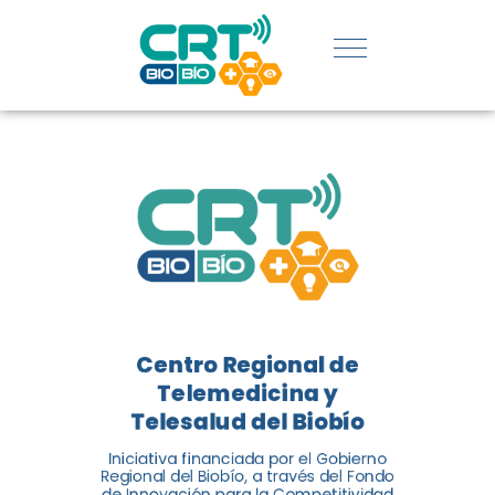
REGIÓN:
CONOCE
LOS
LOGROS
DE CRT
BIOBÍO
Centro Regional de
El Centro Regional de
Telemedicina y
Telemedicina y Telesalud del
Telesalud del Biobío
Biobío presenta el balance de
Iniciativa financiada por el Gobierno
tres años acercando la salud
Regional del Biobío, a través del Fondo
de Innovación para la Competitividad