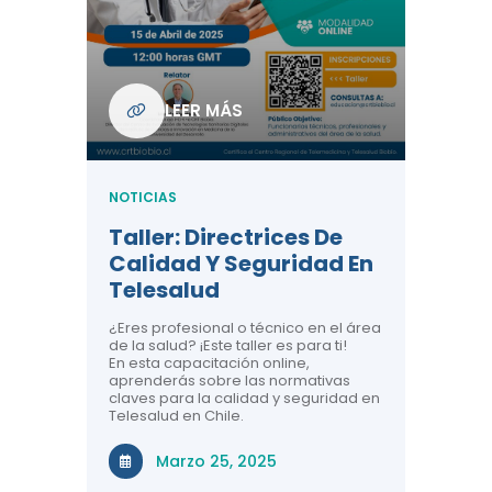
Com
De L
Regi
NOTICIA
LEER MÁS
ndo La
Centr
ión:
Telem
 De
Teles
NOTICIAS
Entre
Taller: Directrices De
Años 
dicina y
Calidad Y Seguridad En
Salud
a el
Telesalud
ndo la
Comun
 de los
¿Eres profesional o técnico en el área
entales de
El proyec
de la salud? ¡Este taller es para ti!
Gobierno
En esta capacitación online,
través de
aprenderás sobre las normativas
periodo
claves para la calidad y seguridad en
Telesalud en Chile.
Di
Marzo 25, 2025