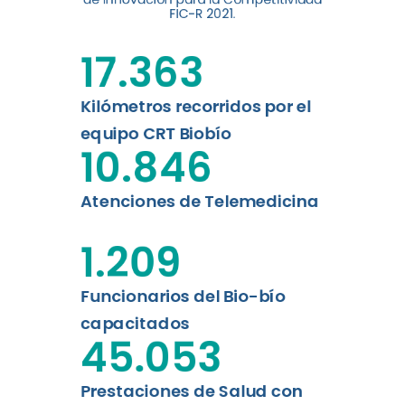
digital a los habitantes...
FIC-R 2021.
Leer más
17.363
Kilómetros recorridos por el
equipo CRT Biobío
10.846
Atenciones de Telemedicina
1.209
Funcionarios del Bio-bío
capacitados
45.053
Prestaciones de Salud con