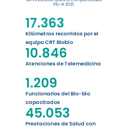
FIC-R 2021.
Leer más
17.363
Kilómetros recorridos por el
equipo CRT Biobío
10.846
Atenciones de Telemedicina
1.209
Funcionarios del Bio-bío
capacitados
45.053
Prestaciones de Salud con