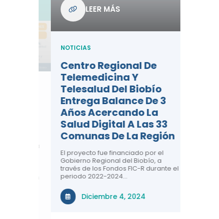
Com
LEER MÁS
De L
Regi
NOTICIAS
NOTICIA
Centro Regional De
Negre
Telemedicina Y
Impor
Telesalud Del Biobío
La Sa
Entrega Balance De 3
 De
Con la c
Años Acercando La
colabora
ad En
sobre sa
Salud Digital A Las 33
renal, CR
Comunas De La Región
comuna
n el área
El proyecto fue financiado por el
a ti!
N
Gobierno Regional del Biobío, a
través de los Fondos FIC-R durante el
tivas
periodo 2022-2024…
uridad en
Diciembre 4, 2024