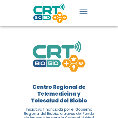
UDEC EN
CATEGORÍA
DE
INNOVACIÓN
SOCIAL
El Centro Regional de
Telemedicina y Telesalud del
Centro Regional de
Biobío (CRT Biobío) fue
Telemedicina y
reconocido reconocido en los
Telesalud del Biobío
Premios de Vinculación con el
Medio 2024...
Iniciativa financiada por el Gobierno
Regional del Biobío, a través del Fondo
de Innovación para la Competitividad