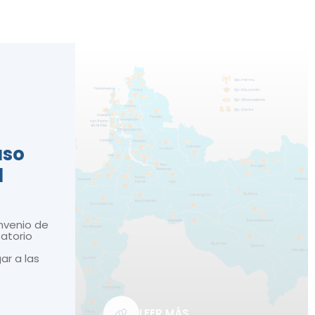
n
aso
d
nvenio de
atorio
gar a las
LEER MÁS