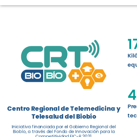
TELESALUD E
La nueva norma chilena 3858, adapta
ISO 13131, fue impulsada por el Centr
1
Telesalud del Biobío, a través de la U
Kil
Leer más
equ
4
Pre
Centro Regional de Telemedicina y
tec
Telesalud del Biobío
Iniciativa financiada por el Gobierno Regional del
Biobío, a través del Fondo de Innovación para la
Competitividad FIC-R 2021.