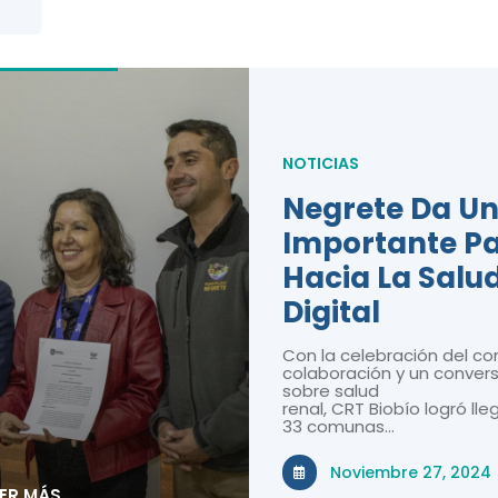
NOTICIAS
Negrete Da U
Importante P
Hacia La Salu
Digital
Con la celebración del co
colaboración y un convers
sobre salud
renal, CRT Biobío logró lle
33 comunas…
Noviembre 27, 2024
EER MÁS