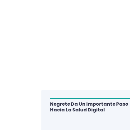
Negrete Da Un Importante Paso
alud Del
Hacia La Salud Digital
e De 3
lud Digital
La Región