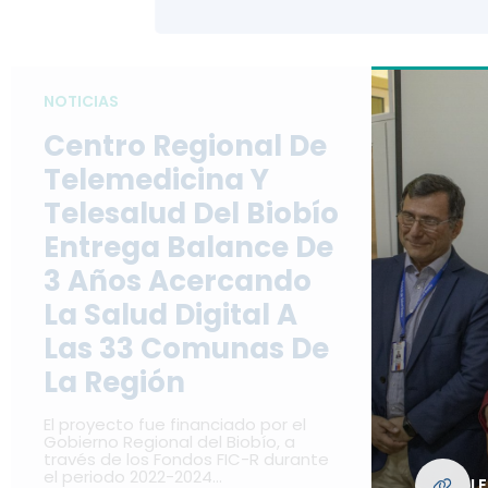
NOTICIAS
Centro Regional De
Telemedicina Y
Telesalud Del Biobío
Entrega Balance De
3 Años Acercando
La Salud Digital A
Las 33 Comunas De
La Región
El proyecto fue financiado por el
Gobierno Regional del Biobío, a
través de los Fondos FIC-R durante
el periodo 2022-2024…
L