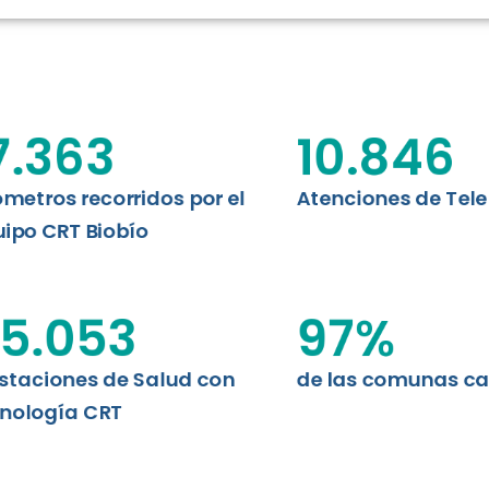
N CHILE
EVALUA
MEMORI
CLÍNICO
DATOS RECOPILADOS
da del estándar internacional
o Regional de Telemedicina y
7.363
10.846
I+D+I+E
niversidad de Concepción...
ABORDAJE CLÍNICO EN
TELESALUD
ómetros recorridos por el
Atenciones de Tel
ipo CRT Biobío
EMPRENDEDORES
ENLACES SATELITALES
5.053
97
%
staciones de Salud con
de las comunas c
MDPA
nología CRT