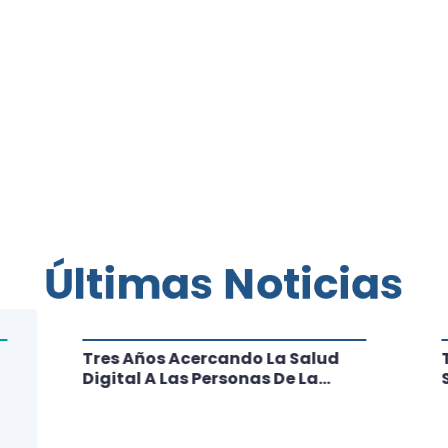
Últimas Noticias
Tres Años Acercando La Salud
Digital A Las Personas De La
Región: Conoce Los Logros De
CRT Biobío