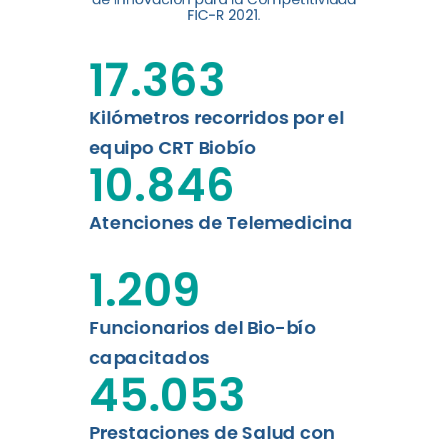
digital a los habitantes...
FIC-R 2021.
Leer más
17.363
Kilómetros recorridos por el
equipo CRT Biobío
10.846
Atenciones de Telemedicina
1.209
Funcionarios del Bio-bío
capacitados
45.053
Prestaciones de Salud con