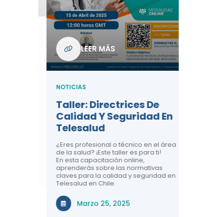
Com
De L
Regi
NOTICIA
LEER MÁS
ndo La
Centr
ión:
Telem
 De
Teles
NOTICIAS
Entre
Taller: Directrices De
Años 
dicina y
Calidad Y Seguridad En
Salud
a el
Telesalud
ndo la
Comun
 de los
¿Eres profesional o técnico en el área
entales de
El proyec
de la salud? ¡Este taller es para ti!
Gobierno
En esta capacitación online,
través de
aprenderás sobre las normativas
periodo
claves para la calidad y seguridad en
Telesalud en Chile.
Di
Marzo 25, 2025