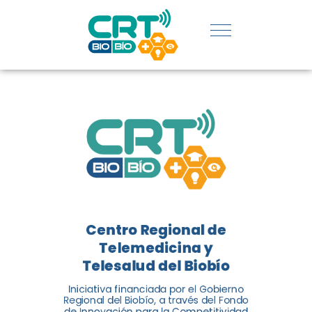
REGIÓN:
CONOCE
LOS
LOGROS
DE CRT
BIOBÍO
Centro Regional de
El Centro Regional de
Telemedicina y
Telemedicina y Telesalud del
Telesalud del Biobío
Biobío presenta el balance de
Iniciativa financiada por el Gobierno
tres años acercando la salud
Regional del Biobío, a través del Fondo
de Innovación para la Competitividad