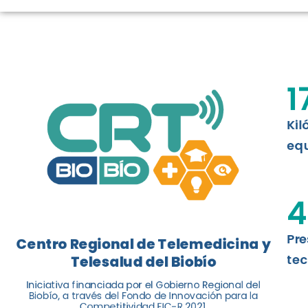
LOGROS DE C
El Centro Regional de Telemedicina y 
1
balance de tres años acercando la salu
Kil
Leer más
equ
4
Pre
Centro Regional de Telemedicina y
tec
Telesalud del Biobío
Iniciativa financiada por el Gobierno Regional del
Biobío, a través del Fondo de Innovación para la
Competitividad FIC-R 2021.