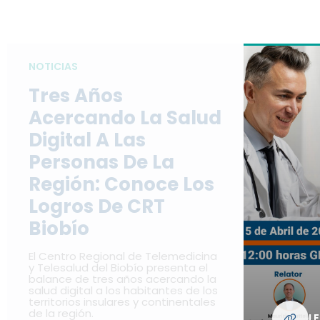
NOTICIAS
Tres Años
Acercando La Salud
Digital A Las
Personas De La
Región: Conoce Los
Logros De CRT
Biobío
El Centro Regional de Telemedicina
y Telesalud del Biobío presenta el
balance de tres años acercando la
salud digital a los habitantes de los
territorios insulares y continentales
de la región.
L