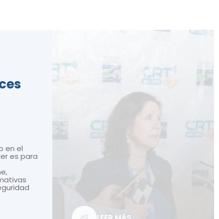
ices
o en el
ler es para
ne,
mativas
seguridad
LEER MÁS