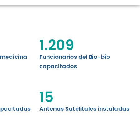
CIÓN RENAL
AS CRT BIOBÍO
 ASISTENCIAL
1.209
emedicina
Funcionarios del Bio-bío
capacitados
15
apacitadas
Antenas Satelitales instaladas