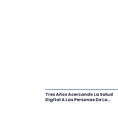
tante Paso
Tres Años Acercando La Salud
l
Digital A Las Personas De La
Región: Conoce Los Logros De
CRT Biobío