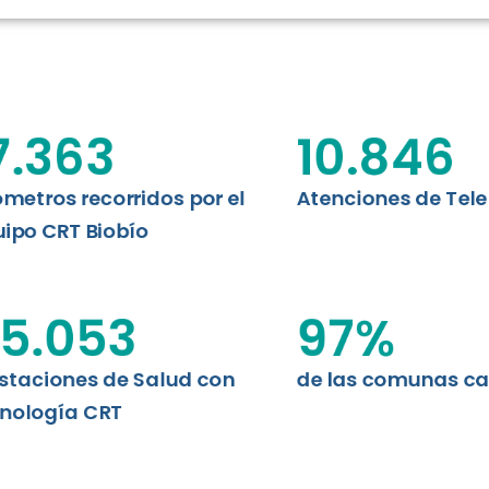
RT BIOBÍO
EVALUA
MEMORI
CLÍNICO
DATOS RECOPILADOS
Telesalud del Biobío presenta el
7.363
10.846
d digital a los habitantes...
I+D+I+E
ABORDAJE CLÍNICO EN
TELESALUD
ómetros recorridos por el
Atenciones de Tel
ipo CRT Biobío
EMPRENDEDORES
ENLACES SATELITALES
5.053
97
%
staciones de Salud con
de las comunas c
MDPA
nología CRT