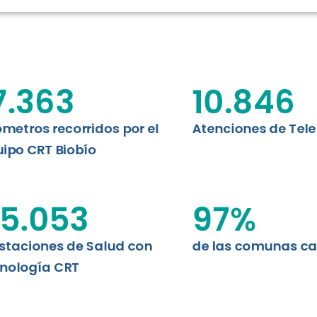
RT BIOBÍO
EVALUA
MEMORI
CLÍNICO
DATOS RECOPILADOS
Telesalud del Biobío presenta el
7.363
10.846
d digital a los habitantes...
I+D+I+E
ABORDAJE CLÍNICO EN
TELESALUD
ómetros recorridos por el
Atenciones de Tel
ipo CRT Biobío
EMPRENDEDORES
ENLACES SATELITALES
5.053
97
%
staciones de Salud con
de las comunas c
MDPA
nología CRT