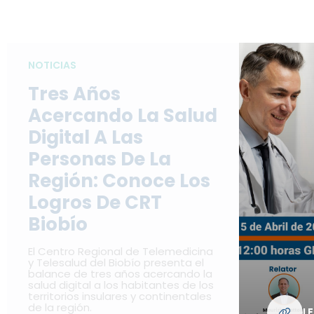
NOTICIAS
Tres Años
Acercando La Salud
Digital A Las
Personas De La
Región: Conoce Los
Logros De CRT
Biobío
El Centro Regional de Telemedicina
y Telesalud del Biobío presenta el
balance de tres años acercando la
salud digital a los habitantes de los
territorios insulares y continentales
de la región.
L