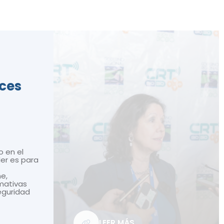
ices
o en el
ler es para
ne,
mativas
seguridad
LEER MÁS