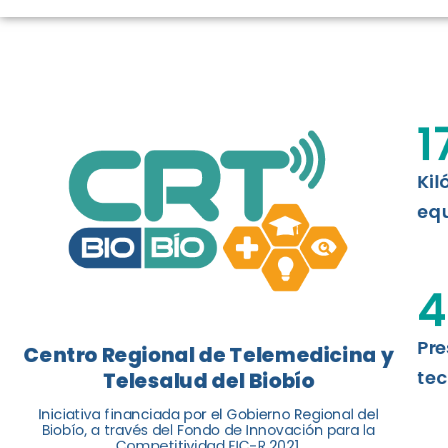
LOGROS DE C
El Centro Regional de Telemedicina y 
1
balance de tres años acercando la salu
Kil
Leer más
equ
4
Pre
Centro Regional de Telemedicina y
tec
Telesalud del Biobío
Iniciativa financiada por el Gobierno Regional del
Biobío, a través del Fondo de Innovación para la
Competitividad FIC-R 2021.