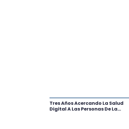
tante Paso
Tres Años Acercando La Salud
l
Digital A Las Personas De La
Región: Conoce Los Logros De
CRT Biobío