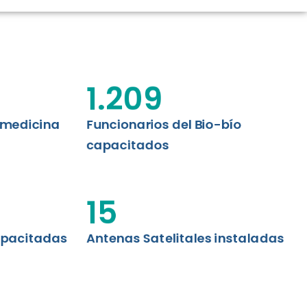
CIÓN RENAL
AS CRT BIOBÍO
 ASISTENCIAL
1.209
emedicina
Funcionarios del Bio-bío
capacitados
15
apacitadas
Antenas Satelitales instaladas