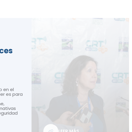
ices
o en el
ler es para
ne,
mativas
seguridad
LEER MÁS