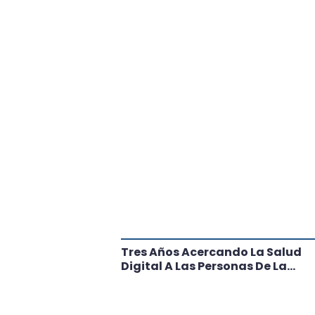
tante Paso
Tres Años Acercando La Salud
l
Digital A Las Personas De La
Región: Conoce Los Logros De
CRT Biobío