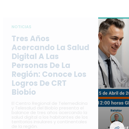
NOTICIAS
Tres Años
Acercando La Salud
Digital A Las
Personas De La
Región: Conoce Los
Logros De CRT
Biobío
El Centro Regional de Telemedicina
y Telesalud del Biobío presenta el
balance de tres años acercando la
salud digital a los habitantes de los
territorios insulares y continentales
de la región.
L