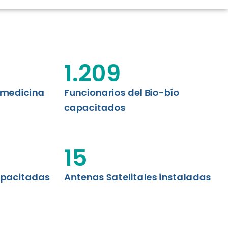
CIÓN RENAL
AS CRT BIOBÍO
 ASISTENCIAL
1.209
emedicina
Funcionarios del Bio-bío
capacitados
15
apacitadas
Antenas Satelitales instaladas