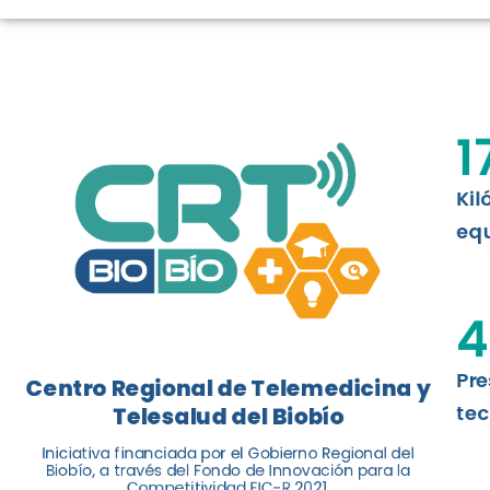
LOGROS DE C
El Centro Regional de Telemedicina y 
1
balance de tres años acercando la salu
Kil
Leer más
equ
4
Pre
Centro Regional de Telemedicina y
tec
Telesalud del Biobío
Iniciativa financiada por el Gobierno Regional del
Biobío, a través del Fondo de Innovación para la
Competitividad FIC-R 2021.