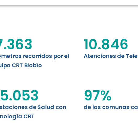
RT BIOBÍO
EVALUA
MEMORI
CLÍNICO
DATOS RECOPILADOS
Telesalud del Biobío presenta el
7.363
10.846
d digital a los habitantes...
I+D+I+E
ABORDAJE CLÍNICO EN
TELESALUD
ómetros recorridos por el
Atenciones de Tel
ipo CRT Biobío
EMPRENDEDORES
ENLACES SATELITALES
5.053
97
%
staciones de Salud con
de las comunas c
MDPA
nología CRT