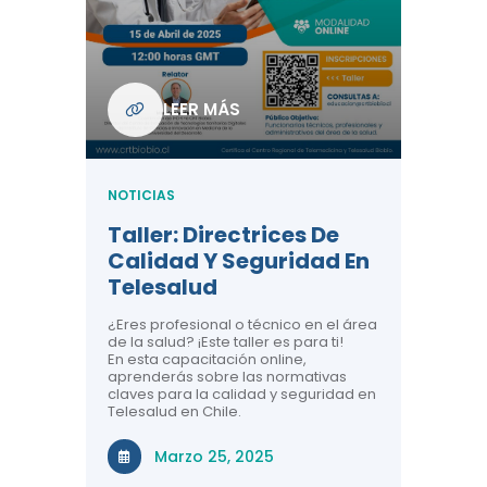
Com
De L
Regi
NOTICIA
LEER MÁS
ndo La
Centr
ión:
Telem
 De
Teles
NOTICIAS
Entre
Taller: Directrices De
Años 
dicina y
Calidad Y Seguridad En
Salud
a el
Telesalud
ndo la
Comun
 de los
¿Eres profesional o técnico en el área
entales de
El proyec
de la salud? ¡Este taller es para ti!
Gobierno
En esta capacitación online,
través de
aprenderás sobre las normativas
periodo
claves para la calidad y seguridad en
Telesalud en Chile.
Di
Marzo 25, 2025