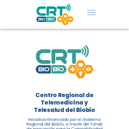
REGIÓN:
CONOCE
LOS
LOGROS
DE CRT
BIOBÍO
Centro Regional de
El Centro Regional de
Telemedicina y
Telemedicina y Telesalud del
Telesalud del Biobío
Biobío presenta el balance de
Iniciativa financiada por el Gobierno
tres años acercando la salud
Regional del Biobío, a través del Fondo
de Innovación para la Competitividad