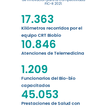
digital a los habitantes...
FIC-R 2021.
Leer más
17.363
Kilómetros recorridos por el
equipo CRT Biobío
10.846
Atenciones de Telemedicina
1.209
Funcionarios del Bio-bío
capacitados
45.053
Prestaciones de Salud con