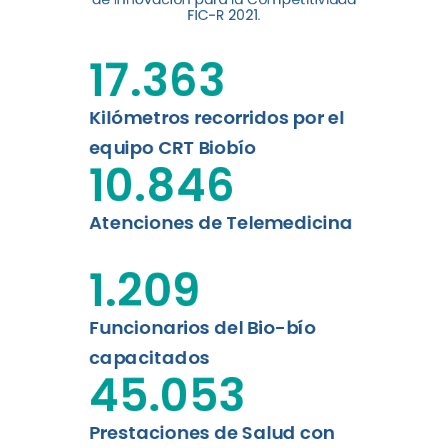
digital a los habitantes...
FIC-R 2021.
Leer más
17.363
Kilómetros recorridos por el
equipo CRT Biobío
10.846
Atenciones de Telemedicina
1.209
Funcionarios del Bio-bío
capacitados
45.053
Prestaciones de Salud con