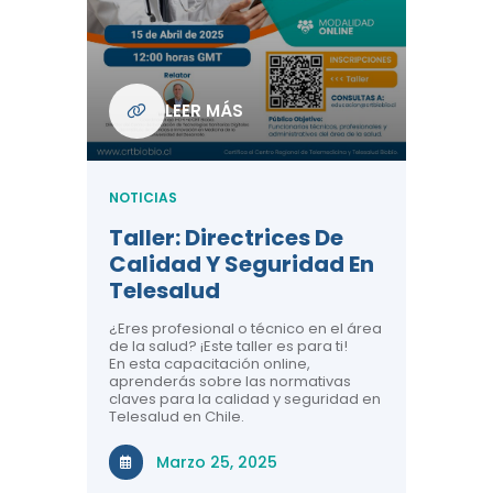
Com
De L
Regi
NOTICIA
LEER MÁS
ndo La
Centr
ión:
Telem
 De
Teles
NOTICIAS
Entre
Taller: Directrices De
Años 
dicina y
Calidad Y Seguridad En
Salud
a el
Telesalud
ndo la
Comun
 de los
¿Eres profesional o técnico en el área
entales de
El proyec
de la salud? ¡Este taller es para ti!
Gobierno
En esta capacitación online,
través de
aprenderás sobre las normativas
periodo
claves para la calidad y seguridad en
Telesalud en Chile.
Di
Marzo 25, 2025