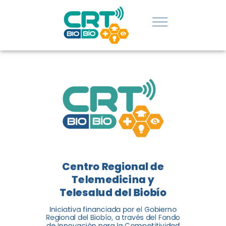
REGIÓN:
CONOCE
LOS
LOGROS
DE CRT
BIOBÍO
Centro Regional de
El Centro Regional de
Telemedicina y
Telemedicina y Telesalud del
Telesalud del Biobío
Biobío presenta el balance de
Iniciativa financiada por el Gobierno
tres años acercando la salud
Regional del Biobío, a través del Fondo
de Innovación para la Competitividad