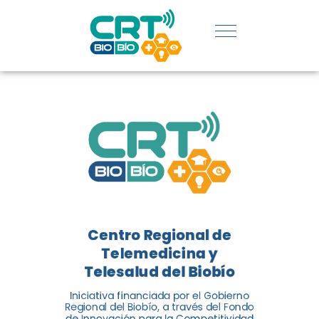
REGIÓN:
CONOCE
LOS
LOGROS
DE CRT
BIOBÍO
Centro Regional de
El Centro Regional de
Telemedicina y
Telemedicina y Telesalud del
Telesalud del Biobío
Biobío presenta el balance de
Iniciativa financiada por el Gobierno
tres años acercando la salud
Regional del Biobío, a través del Fondo
de Innovación para la Competitividad