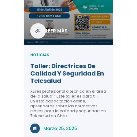
Com
De L
Regi
NOTICIA
LEER MÁS
ndo La
Centr
ión:
Telem
 De
Teles
NOTICIAS
Entre
Taller: Directrices De
Años 
dicina y
Calidad Y Seguridad En
Salud
a el
Telesalud
ndo la
Comun
 de los
¿Eres profesional o técnico en el área
entales de
El proyec
de la salud? ¡Este taller es para ti!
Gobierno
En esta capacitación online,
través de
aprenderás sobre las normativas
periodo
claves para la calidad y seguridad en
Telesalud en Chile.
Di
Marzo 25, 2025