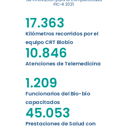
digital a los habitantes...
FIC-R 2021.
Leer más
17.363
Kilómetros recorridos por el
equipo CRT Biobío
10.846
Atenciones de Telemedicina
1.209
Funcionarios del Bio-bío
capacitados
45.053
Prestaciones de Salud con