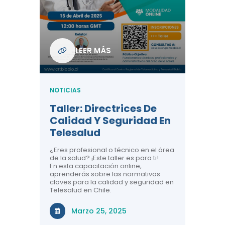
Com
De L
Regi
NOTICIA
LEER MÁS
ndo La
Centr
ión:
Telem
 De
Teles
NOTICIAS
Entre
Taller: Directrices De
Años 
dicina y
Calidad Y Seguridad En
Salud
a el
Telesalud
ndo la
Comun
 de los
¿Eres profesional o técnico en el área
entales de
El proyec
de la salud? ¡Este taller es para ti!
Gobierno
En esta capacitación online,
través de
aprenderás sobre las normativas
periodo
claves para la calidad y seguridad en
Telesalud en Chile.
Di
Marzo 25, 2025