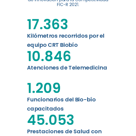
digital a los habitantes...
FIC-R 2021.
Leer más
17.363
Kilómetros recorridos por el
equipo CRT Biobío
10.846
Atenciones de Telemedicina
1.209
Funcionarios del Bio-bío
capacitados
45.053
Prestaciones de Salud con