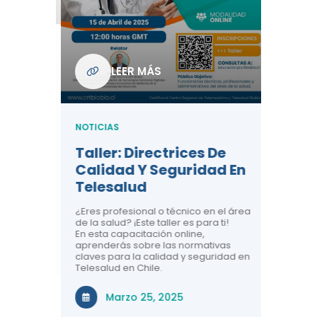
Com
De L
Regi
NOTICIA
LEER MÁS
ndo La
Centr
ión:
Telem
 De
Teles
NOTICIAS
Entre
Taller: Directrices De
Años 
dicina y
Calidad Y Seguridad En
Salud
a el
Telesalud
ndo la
Comun
 de los
¿Eres profesional o técnico en el área
entales de
El proyec
de la salud? ¡Este taller es para ti!
Gobierno
En esta capacitación online,
través de
aprenderás sobre las normativas
periodo
claves para la calidad y seguridad en
Telesalud en Chile.
Di
Marzo 25, 2025