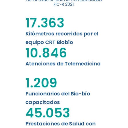
digital a los habitantes...
FIC-R 2021.
Leer más
17.363
Kilómetros recorridos por el
equipo CRT Biobío
10.846
Atenciones de Telemedicina
1.209
Funcionarios del Bio-bío
capacitados
45.053
Prestaciones de Salud con