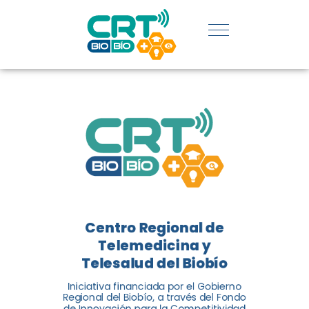
REGIÓN:
CONOCE
LOS
LOGROS
DE CRT
BIOBÍO
Centro Regional de
El Centro Regional de
Telemedicina y
Telemedicina y Telesalud del
Telesalud del Biobío
Biobío presenta el balance de
Iniciativa financiada por el Gobierno
tres años acercando la salud
Regional del Biobío, a través del Fondo
de Innovación para la Competitividad