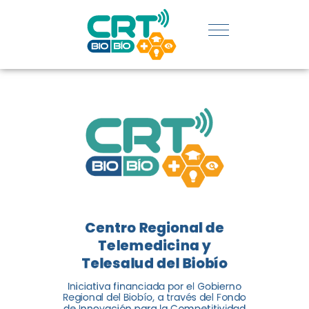
REGIÓN:
CONOCE
LOS
LOGROS
DE CRT
BIOBÍO
Centro Regional de
El Centro Regional de
Telemedicina y
Telemedicina y Telesalud del
Telesalud del Biobío
Biobío presenta el balance de
Iniciativa financiada por el Gobierno
tres años acercando la salud
Regional del Biobío, a través del Fondo
de Innovación para la Competitividad