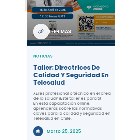
Com
De L
Regi
NOTICIA
LEER MÁS
ndo La
Centr
ión:
Telem
 De
Teles
NOTICIAS
Entre
Taller: Directrices De
Años 
dicina y
Calidad Y Seguridad En
Salud
a el
Telesalud
ndo la
Comun
 de los
¿Eres profesional o técnico en el área
entales de
El proyec
de la salud? ¡Este taller es para ti!
Gobierno
En esta capacitación online,
través de
aprenderás sobre las normativas
periodo
claves para la calidad y seguridad en
Telesalud en Chile.
Di
Marzo 25, 2025