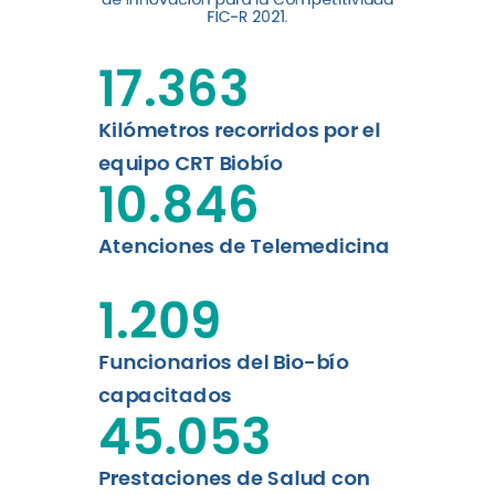
digital a los habitantes...
FIC-R 2021.
Leer más
17.363
Kilómetros recorridos por el
equipo CRT Biobío
10.846
Atenciones de Telemedicina
1.209
Funcionarios del Bio-bío
capacitados
45.053
Prestaciones de Salud con