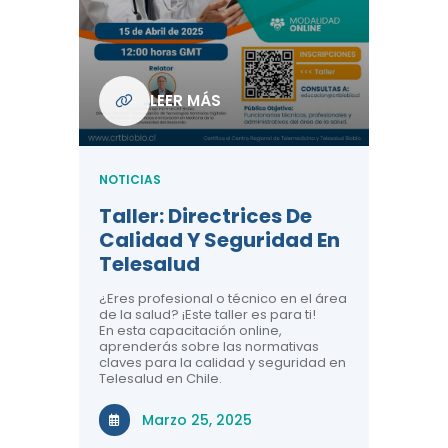
Com
De L
Regi
NOTICIA
LEER MÁS
ndo La
Centr
ión:
Telem
 De
Teles
NOTICIAS
Entre
Taller: Directrices De
Años 
dicina y
Calidad Y Seguridad En
Salud
a el
Telesalud
ndo la
Comun
 de los
¿Eres profesional o técnico en el área
entales de
El proyec
de la salud? ¡Este taller es para ti!
Gobierno
En esta capacitación online,
través de
aprenderás sobre las normativas
periodo
claves para la calidad y seguridad en
Telesalud en Chile.
Di
Marzo 25, 2025