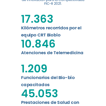
digital a los habitantes...
FIC-R 2021.
Leer más
17.363
Kilómetros recorridos por el
equipo CRT Biobío
10.846
Atenciones de Telemedicina
1.209
Funcionarios del Bio-bío
capacitados
45.053
Prestaciones de Salud con