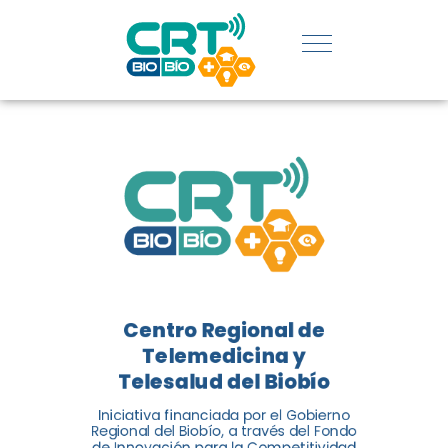
REGIÓN:
CONOCE
LOS
LOGROS
DE CRT
BIOBÍO
Centro Regional de
El Centro Regional de
Telemedicina y
Telemedicina y Telesalud del
Telesalud del Biobío
Biobío presenta el balance de
Iniciativa financiada por el Gobierno
tres años acercando la salud
Regional del Biobío, a través del Fondo
de Innovación para la Competitividad