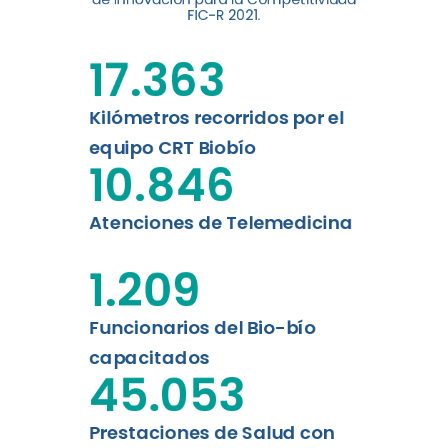
digital a los habitantes...
FIC-R 2021.
Leer más
17.363
Kilómetros recorridos por el
equipo CRT Biobío
10.846
Atenciones de Telemedicina
1.209
Funcionarios del Bio-bío
capacitados
45.053
Prestaciones de Salud con