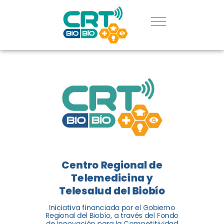
REGIÓN:
CONOCE
LOS
LOGROS
DE CRT
BIOBÍO
Centro Regional de
El Centro Regional de
Telemedicina y
Telemedicina y Telesalud del
Telesalud del Biobío
Biobío presenta el balance de
Iniciativa financiada por el Gobierno
tres años acercando la salud
Regional del Biobío, a través del Fondo
de Innovación para la Competitividad