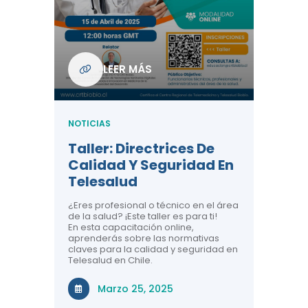
Com
De L
Regi
NOTICIA
LEER MÁS
ndo La
Centr
ión:
Telem
 De
Teles
NOTICIAS
Entre
Taller: Directrices De
Años 
dicina y
Calidad Y Seguridad En
Salud
a el
Telesalud
ndo la
Comun
 de los
¿Eres profesional o técnico en el área
entales de
El proyec
de la salud? ¡Este taller es para ti!
Gobierno
En esta capacitación online,
través de
aprenderás sobre las normativas
periodo
claves para la calidad y seguridad en
Telesalud en Chile.
Di
Marzo 25, 2025