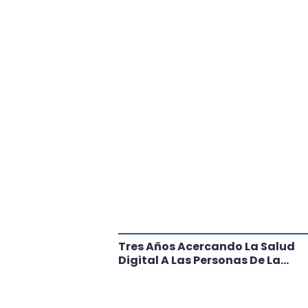
tante Paso
Tres Años Acercando La Salud
l
Digital A Las Personas De La
Región: Conoce Los Logros De
CRT Biobío