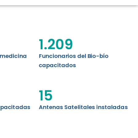
CIÓN RENAL
AS CRT BIOBÍO
 ASISTENCIAL
1.209
emedicina
Funcionarios del Bio-bío
capacitados
15
apacitadas
Antenas Satelitales instaladas