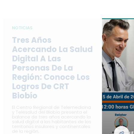
NOTICIAS
Tres Años
Acercando La Salud
Digital A Las
Personas De La
Región: Conoce Los
Logros De CRT
Biobío
El Centro Regional de Telemedicina
y Telesalud del Biobío presenta el
balance de tres años acercando la
salud digital a los habitantes de los
territorios insulares y continentales
de la región.
L