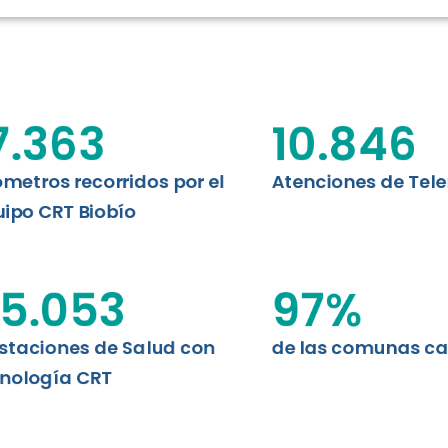
RT BIOBÍO
EVALUA
MEMORI
CLÍNICO
DATOS RECOPILADOS
Telesalud del Biobío presenta el
7.363
10.846
d digital a los habitantes...
I+D+I+E
ABORDAJE CLÍNICO EN
TELESALUD
ómetros recorridos por el
Atenciones de Tel
ipo CRT Biobío
EMPRENDEDORES
ENLACES SATELITALES
5.053
97
%
staciones de Salud con
de las comunas c
MDPA
nología CRT