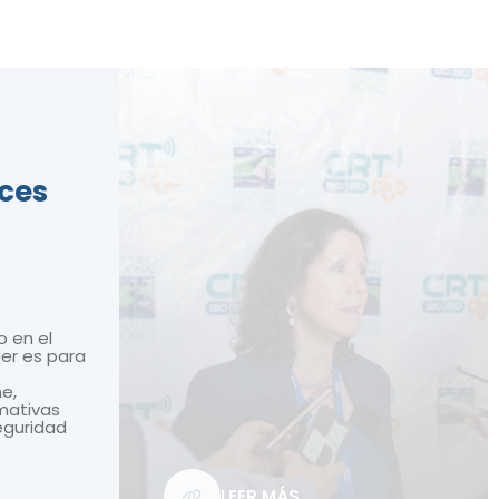
ices
o en el
ler es para
ne,
mativas
seguridad
LEER MÁS