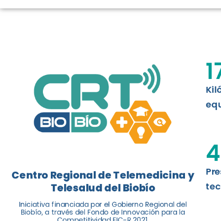
LOGROS DE C
El Centro Regional de Telemedicina y 
1
balance de tres años acercando la salu
Kil
Leer más
equ
4
Pre
Centro Regional de Telemedicina y
tec
Telesalud del Biobío
Iniciativa financiada por el Gobierno Regional del
Biobío, a través del Fondo de Innovación para la
Competitividad FIC-R 2021.