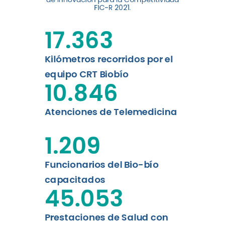
FIC-R 2021.
Leer más
17.363
Kilómetros recorridos por el
equipo CRT Biobío
10.846
Atenciones de Telemedicina
1.209
Funcionarios del Bio-bío
capacitados
45.053
Prestaciones de Salud con