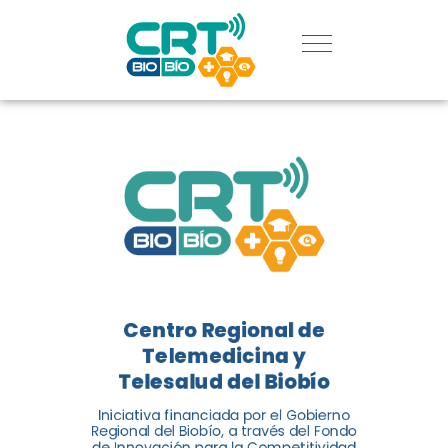
UDEC EN
CATEGORÍA
DE
INNOVACIÓN
SOCIAL
El Centro Regional de
Telemedicina y Telesalud del
Centro Regional de
Biobío (CRT Biobío) fue
Telemedicina y
reconocido reconocido en los
Telesalud del Biobío
Premios de Vinculación con el
Medio 2024...
Iniciativa financiada por el Gobierno
Regional del Biobío, a través del Fondo
de Innovación para la Competitividad