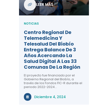
Com
LEER MÁS
De L
Regi
NOTICIAS
NOTICIA
Centro Regional De
Negre
Telemedicina Y
Impor
Telesalud Del Biobío
La Sa
Entrega Balance De 3
 De
Con la c
Años Acercando La
colabora
ad En
sobre sa
Salud Digital A Las 33
renal, CR
Comunas De La Región
comuna
n el área
El proyecto fue financiado por el
a ti!
N
Gobierno Regional del Biobío, a
través de los Fondos FIC-R durante el
tivas
periodo 2022-2024…
uridad en
Diciembre 4, 2024