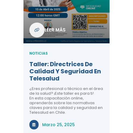
Com
De L
Regi
NOTICIA
LEER MÁS
ndo La
Centr
ión:
Telem
 De
Teles
NOTICIAS
Entre
Taller: Directrices De
Años 
dicina y
Calidad Y Seguridad En
Salud
a el
Telesalud
ndo la
Comun
 de los
¿Eres profesional o técnico en el área
entales de
El proyec
de la salud? ¡Este taller es para ti!
Gobierno
En esta capacitación online,
través de
aprenderás sobre las normativas
periodo
claves para la calidad y seguridad en
Telesalud en Chile.
Di
Marzo 25, 2025