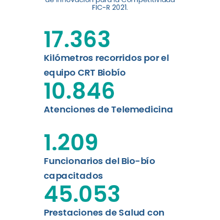
digital a los habitantes...
FIC-R 2021.
Leer más
17.363
Kilómetros recorridos por el
equipo CRT Biobío
10.846
Atenciones de Telemedicina
1.209
Funcionarios del Bio-bío
capacitados
45.053
Prestaciones de Salud con