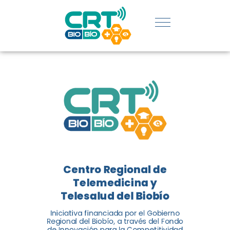
REGIÓN:
CONOCE
LOS
LOGROS
DE CRT
BIOBÍO
Centro Regional de
El Centro Regional de
Telemedicina y
Telemedicina y Telesalud del
Telesalud del Biobío
Biobío presenta el balance de
Iniciativa financiada por el Gobierno
tres años acercando la salud
Regional del Biobío, a través del Fondo
de Innovación para la Competitividad