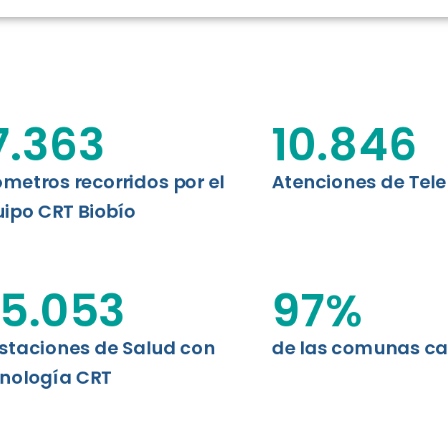
N CHILE
EVALUA
MEMORI
CLÍNICO
DATOS RECOPILADOS
da del estándar internacional
o Regional de Telemedicina y
7.363
10.846
I+D+I+E
niversidad de Concepción...
ABORDAJE CLÍNICO EN
TELESALUD
ómetros recorridos por el
Atenciones de Tel
ipo CRT Biobío
EMPRENDEDORES
ENLACES SATELITALES
5.053
97
%
staciones de Salud con
de las comunas c
MDPA
nología CRT