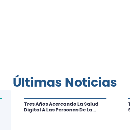
Últimas Noticias
Tres Años Acercando La Salud
Digital A Las Personas De La
Región: Conoce Los Logros De
CRT Biobío