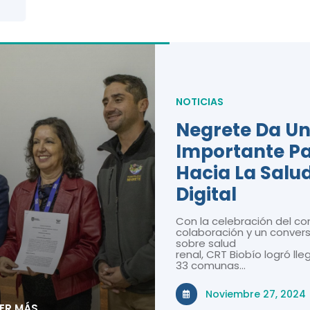
NOTICIAS
Negrete Da U
Importante P
Hacia La Salu
Digital
Con la celebración del co
colaboración y un convers
sobre salud
renal, CRT Biobío logró lle
33 comunas…
Noviembre 27, 2024
EER MÁS