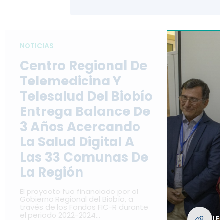
NOTICIAS
Centro Regional De
Telemedicina Y
Telesalud Del Biobío
Entrega Balance De
3 Años Acercando
La Salud Digital A
Las 33 Comunas De
La Región
El proyecto fue financiado por el
Gobierno Regional del Biobío, a
través de los Fondos FIC-R durante
el periodo 2022-2024…
L