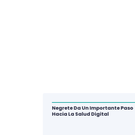
Negrete Da Un Importante Paso
alud Del
Hacia La Salud Digital
e De 3
lud Digital
La Región