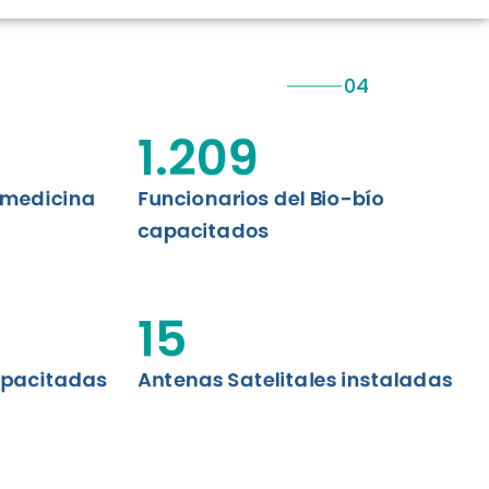
CIÓN RENAL
AS CRT BIOBÍO
 ASISTENCIAL
1.209
emedicina
Funcionarios del Bio-bío
capacitados
15
apacitadas
Antenas Satelitales instaladas