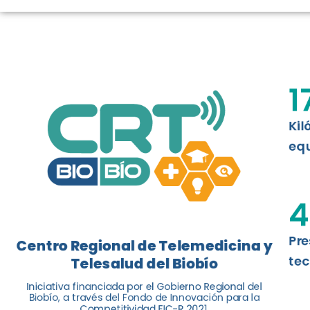
TELESALUD E
La nueva norma chilena 3858, adapta
ISO 13131, fue impulsada por el Centr
1
Telesalud del Biobío, a través de la U
Kil
Leer más
equ
4
Pre
Centro Regional de Telemedicina y
tec
Telesalud del Biobío
Iniciativa financiada por el Gobierno Regional del
Biobío, a través del Fondo de Innovación para la
Competitividad FIC-R 2021.