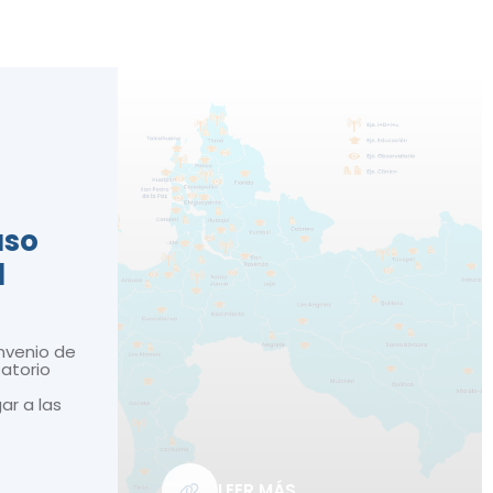
n
aso
d
nvenio de
atorio
gar a las
LEER MÁS