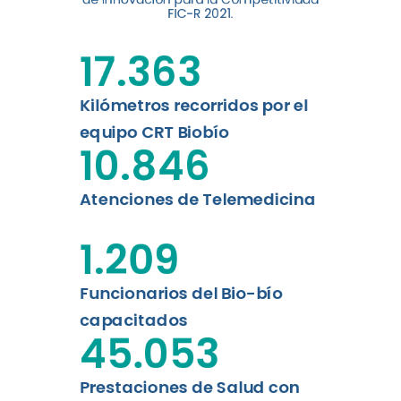
digital a los habitantes...
FIC-R 2021.
Leer más
17.363
Kilómetros recorridos por el
equipo CRT Biobío
10.846
Atenciones de Telemedicina
1.209
Funcionarios del Bio-bío
capacitados
45.053
Prestaciones de Salud con