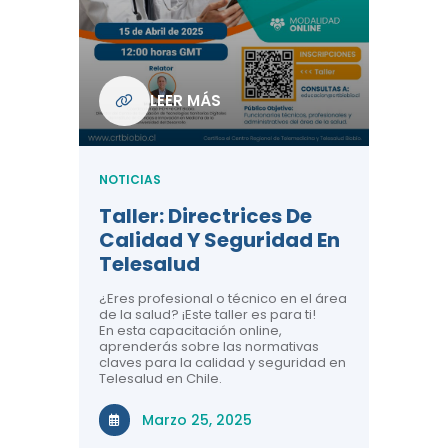
Com
De L
Regi
NOTICIA
LEER MÁS
ndo La
Centr
ión:
Telem
 De
Teles
NOTICIAS
Entre
Taller: Directrices De
Años 
dicina y
Calidad Y Seguridad En
Salud
a el
Telesalud
ndo la
Comun
 de los
¿Eres profesional o técnico en el área
entales de
El proyec
de la salud? ¡Este taller es para ti!
Gobierno
En esta capacitación online,
través de
aprenderás sobre las normativas
periodo
claves para la calidad y seguridad en
Telesalud en Chile.
Di
Marzo 25, 2025