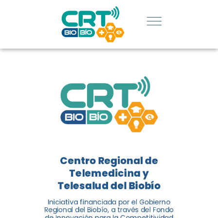
REGIÓN:
CONOCE
LOS
LOGROS
DE CRT
BIOBÍO
Centro Regional de
El Centro Regional de
Telemedicina y
Telemedicina y Telesalud del
Telesalud del Biobío
Biobío presenta el balance de
Iniciativa financiada por el Gobierno
tres años acercando la salud
Regional del Biobío, a través del Fondo
de Innovación para la Competitividad